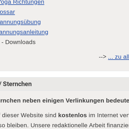
Yoga Richtungen
lossar
pannungsübung
annungsanleitung
- Downloads
-->
... zu 
 / Sternchen
ernchen neben einigen Verlinkungen bedeute
f dieser Website sind
kostenlos
im Internet ve
so bleiben. Unsere redaktionelle Arbeit finanzie