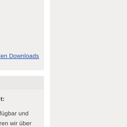
allen Downloads
t:
rfügbar und
ren wir über