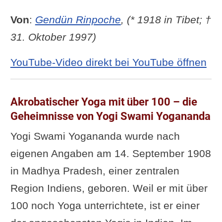
wichtige Punkte zur Meditation
Von
:
Gendün Rinpoche
, (* 1918 in Tibet; †
Video: Meditation in den
31. Oktober 1997)
Neurowissenschaften
YouTube-Video direkt bei YouTube öffnen
Vortrag: Meditation und die
Phänomene im Gehirn
Ist Achtsamkeit/Meditation für
Akrobatischer Yoga mit über 100 – die
Geheimnisse von Yogi Swami Yogananda
jeden Menschen zu
empfehlen?
Yogi Swami Yogananda wurde nach
Meditation mit Kerze – 1
eigenen Angaben am 14. September 1908
Stunde Film mit Musik
in Madhya Pradesh, einer zentralen
Und dann wären da noch diese
Region Indiens, geboren. Weil er mit über
Videos ...
100 noch Yoga unterrichtete, ist er einer
Der Yogahund und sein