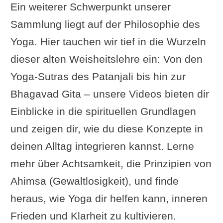
Ein weiterer Schwerpunkt unserer
100 – die Geheimnisse von
Sammlung liegt auf der Philosophie des
Yogi Swami Yogananda
Yoga. Hier tauchen wir tief in die Wurzeln
Auflösung und Verwandlung
dieser alten Weisheitslehre ein: Von den
von Zorn und Wut
Yoga-Sutras des Patanjali bis hin zur
Video: Ishvara Yoga von
Bhagavad Gita – unsere Videos bieten dir
Anatoliy Zenchenko
Einblicke in die spirituellen Grundlagen
Willigis Jäger: Leben im
und zeigen dir, wie du diese Konzepte in
Einklang mit mir selber
deinen Alltag integrieren kannst. Lerne
Durch Meditation zum
mehr über Achtsamkeit, die Prinzipien von
glücklichsten Menschen der
Ahimsa (Gewaltlosigkeit), und finde
Welt
heraus, wie Yoga dir helfen kann, inneren
Schneegruss - Asana
Frieden und Klarheit zu kultivieren.
Video: Ist Yoga Sport, Trend