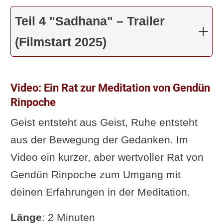
Interview mit Satya Singh über
Teil 4 "Sadhana" – Trailer
Kundalini Yoga
(Filmstart 2025)
Vortrag: Die Veränderbarkeit
von Haltung und Geist
Yoga-Doku: Der Ruf der Stille
Video: Ein Rat zur Meditation von Gendün
Video: Meditiere überall und
Rinpoche
jederzeit
Geist entsteht aus Geist, Ruhe entsteht
Fortgeschrittenen-Video:
aus der Bewegung der Gedanken. Im
Yoga-Kräftigung und Fitness
Video ein kurzer, aber wertvoller Rat von
für Rücken und Bauch
Gendün Rinpoche zum Umgang mit
Metal Yoga – der harte Weg
deinen Erfahrungen in der Meditation.
zur Leere
Länge
: 2 Minuten
Kurz-Video mit Untertitel: 5