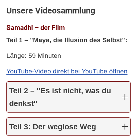
Video: Wie Meditation unser
Unsere Videosammlung
Gehirn verändert
Video: Experiment in
Samadhi – der Film
Gedanken - Außerirdische und
Teil 1 – "Maya, die Illusion des Selbst":
das Fleisch vom Menschen
Länge: 59 Minuten
Skurrile Yoga-Blüten – heute:
Bier Yoga
YouTube-Video direkt bei YouTube öffnen
Dieter Gurkasch - vom Mörder
zum Yogi - im Vortrag
Teil 2 – "Es ist nicht, was du
Ashtanga Yoga Demonstration
denkst"
von Laruga Glaser
Buddhistische Philosophie -
Teil 3: Der weglose Weg
ein Gespräch