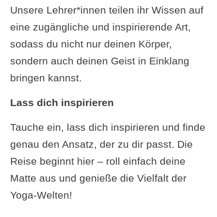
Unsere Lehrer*innen teilen ihr Wissen auf
oder Religion –
eine zugängliche und inspirierende Art,
Podiumsdiskussion
sodass du nicht nur deinen Körper,
Richard David Precht: Zuviel
sondern auch deinen Geist in Einklang
Wissen!
bringen kannst.
Moderne Yoga-Stile
„Bewusstsein wahrscheinlich
Lass dich inspirieren
auch nach dem Tod“ | Eckart
Tauche ein, lass dich inspirieren und finde
Ruschmann im Interview
genau den Ansatz, der zu dir passt. Die
Was uns verbindet
Reise beginnt hier – roll einfach deine
Yoga á la 1971 mit André Van
Matte aus und genieße die Vielfalt der
Lysebeths
Yoga-Welten!
Tabay Atkins: Der jüngste