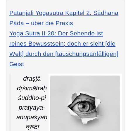
Patanjali Yogasutra Kapitel 2: Sādhana
Pāda – über die Praxis
Yoga Sutra II-20: Der Sehende ist
reines Bewusstsein; doch er sieht [die
Welt] durch den [täuschungsanfälligen]
Geist
draṣṭā
dṛśimātraḥ
śuddho-pi
pratyaya-
anupaśyaḥ
द्रष्टा