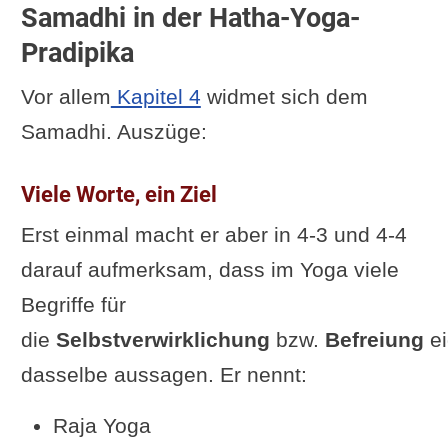
Samadhi in der Hatha-Yoga-
Samadhi behandeln
Pradipika
Samadhi in anderen Texten
Vor allem
Kapitel 4
widmet sich dem
Ergänzungen, Kontroversen,
Samadhi. Auszüge:
Mahnung
Unterschied zwischen
Viele Worte, ein Ziel
Samadhi und Erleuchtung
Erst einmal macht er aber in 4-3 und 4-4
Kontroversen um Samadhi
darauf aufmerksam, dass im Yoga viele
Nachteile und Risiken
Begriffe für
Samadhi in der modernen
die
Selbstverwirklichung
bzw.
Befreiung
ei
Gesellschaft
dasselbe aussagen. Er nennt:
Fazit
Der alles verändernde Schlag
Raja Yoga
Ergänzung oder Frage von dir