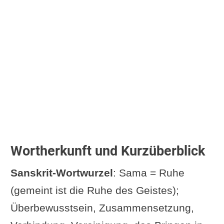
Glückseligkeit
Asmita (I-17) - Einssein mit
sich selbst, (auch I-47)
Die Kette Vitarka-Vicara-
Ananada-Asmita
Rtam-Bhara Prajna I-48 - die
Fähigkeit zur absoluten
Erkenntnis
Viveka-Khyati - Sutra II-26 und
Wortherkunft und Kurzüberblick
II-28
Sanskrit-Wortwurzel
: Sama = Ruhe
Virama-Pratyaya (I-18)
(gemeint ist die Ruhe des Geistes);
Jnana Dipti - Licht des
Überbewusstsein, Zusammensetzung,
Wissens erstrahlt, Sutra II-28: