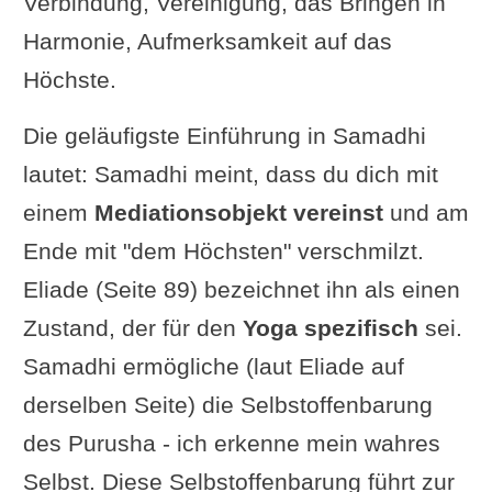
Verbindung, Vereinigung, das Bringen in
Vivekaja-Jnana, Sutra III-53
Harmonie, Aufmerksamkeit auf das
Und wie geht es nach
Höchste.
Samprajnata Samadhi weiter?
Nicht stehenbleiben!
Die geläufigste Einführung in Samadhi
Was geschieht dann im
lautet: Samadhi meint, dass du dich mit
Asamprajnata Samadhi
einem
Mediationsobjekt vereinst
und am
Müssen wir erleuchtet sein, um
Ende mit "dem Höchsten" verschmilzt.
Asamprajnata Samadhi zu
Eliade (Seite 89) bezeichnet ihn als einen
erfahren?
Zustand, der für den
Yoga spezifisch
sei.
Das Ende des spirituellen Weges
Samadhi ermögliche (laut Eliade auf
Wie erkenne ich den Übergang
derselben Seite) die Selbstoffenbarung
von Dhyana zu Samprajnata
des Purusha - ich erkenne mein wahres
Samadhi?
Selbst. Diese Selbstoffenbarung führt zur