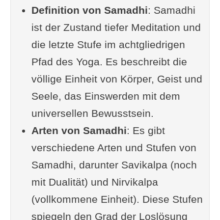
Definition von Samadhi
von Samadhi?
: Samadhi
ist der Zustand tiefer Meditation und
Die Ernte
die letzte Stufe im achtgliedrigen
Umfrage: Was hilft, tiefer zu
Pfad des Yoga. Es beschreibt die
meditieren?
völlige Einheit von Körper, Geist und
Samadhi Einteilungen
Seele, das Einswerden mit dem
Erweiterte Einführung in den
universellen Bewusstsein.
Samadhi
Arten von Samadhi
Samprajnata Samadhi - der
: Es gibt
verschiedene Arten und Stufen von
"kleine" Samadhi
Samadhi, darunter Savikalpa (noch
a) Vitarka (I-17): logisch-
mit Dualität) und Nirvikalpa
analytisch, urteilend
(vollkommene Einheit). Diese Stufen
Savitarka (I-42) - Die 1.
spiegeln den Grad der Loslösung
Samprajnata-Samadhi-