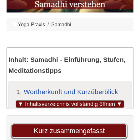
Yoga-Praxis
Samadhi
Inhalt: Samadhi - Einführung, Stufen,
Meditationstipps
Wortherkunft und Kurzüberblick
Samadhi in der Hatha-Yoga-
▼ Inhaltsverzeichnis vollständig öffnen ▼
Pradipika
Viele Worte, ein Ziel
Kurz zusammengefasst
Umfrage: Kennst du den Zustand