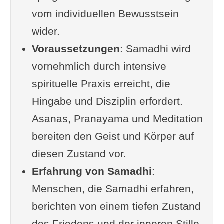
vom individuellen Bewusstsein
Stufe
wider.
Nirvitarka (I-43) - Die 2.
Voraussetzungen
Samprajnata-Samadhi-
: Samadhi wird
vornehmlich durch intensive
Stufe
spirituelle Praxis erreicht, die
Mögliche
Hingabe und Disziplin erfordert.
Meditationsobjekte für
Asanas, Pranayama und Meditation
Vitarka
bereiten den Geist und Körper auf
b) Vicara (I-17):
diesen Zustand vor.
Nachdenken/Vernunft
Erfahrung von Samadhi
Savicara (I-44) - Die 3.
:
Menschen, die Samadhi erfahren,
Samprajnata-Samadhi-
berichten von einem tiefen Zustand
Stufe
des Friedens und der inneren Stille,
Nirvicara (I-44)- Die 4.