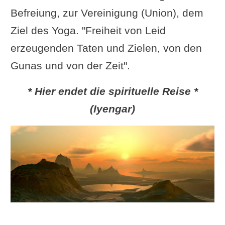
Vier Stufen des Samadhi nach
Befreiung, zur Vereinigung (Union), dem
Coster
Ziel des Yoga. "Freiheit von Leid
Weitere Umschreibungen für
erzeugenden Taten und Zielen, von den
Samadhi
Gunas und von der Zeit".
Früchte des Samadhi
* Hier endet die spirituelle Reise *
Der Weg zum Samadhi
(Iyengar)
Arten von
Meditationstechniken, die
Samadhi fördern
Videos über Samadhi
Samadhi - der Film
Sukadev zu Samadhi
Verse aus dem Yogasutra, die