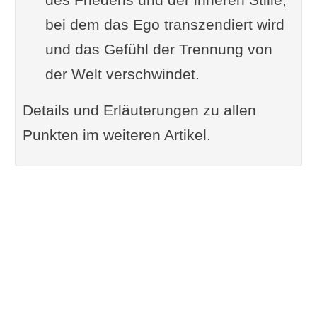
bei dem das Ego transzendiert wird
Samprajnata-Samadhi-
und das Gefühl der Trennung von
Stufe
der Welt verschwindet.
Von der Erkenntnis zum
Zustand
Details und Erläuterungen zu allen
Warum Bija - Samadhi - mit
Punkten im weiteren Artikel.
Samen?
Und der Übergang von
Samprajnata zu
Asamprajnata?
Weitere Grade der Samadhi-
Vervollkommnung
Ananda (I-17) - Wonne,