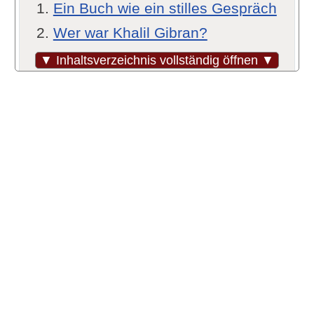
Ein Buch wie ein stilles Gespräch
Wer war Khalil Gibran?
Worum geht es in „Der Prophet“?
▼ Inhaltsverzeichnis vollständig öffnen ▼
Warum wurde „Der Prophet“ so
erfolgreich?
Was macht den Stil aus?
Die Wirkung: Trostbuch, Kultbuch,
Geschenkklassiker
Menschen, die sich deutlich auf
Gibran bezogen haben
Kritische Sicht: Was kann an „Der
Prophet“ problematisch sein?
Ähnliche Werke: Was lesen, wenn