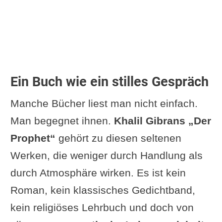
„Der Prophet“ berührt?
Warum „Der Prophet“ heute noch
lesenswert ist
Welche Wirkung hat „Der Prophet“
von Khalil Gibran auf dich am
Ein Buch wie ein stilles Gespräch
stärksten?
Manche Bücher liest man nicht einfach.
Kurzes Fazit
Man begegnet ihnen.
Khalil Gibrans „Der
Ergänzung oder Frage von dir
Prophet“
gehört zu diesen seltenen
Einzelne Texte aus "Der Prophet"
Werken, die weniger durch Handlung als
und ihre Yogabezüge
durch Atmosphäre wirken. Es ist kein
Roman, kein klassisches Gedichtband,
kein religiöses Lehrbuch und doch von