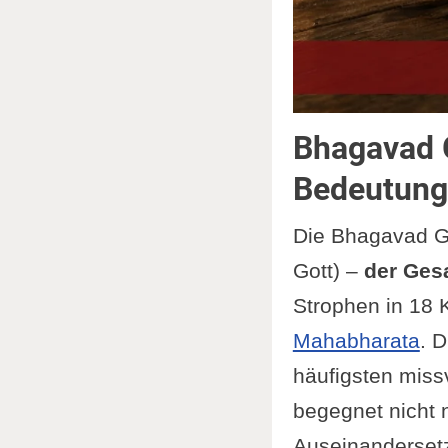
Bhagavad 
Bedeutung
Die Bhagavad Gi
Gott) –
der Ges
Strophen in 18 
Mahabharata
. 
häufigsten missv
begegnet nicht n
Auseinanderset