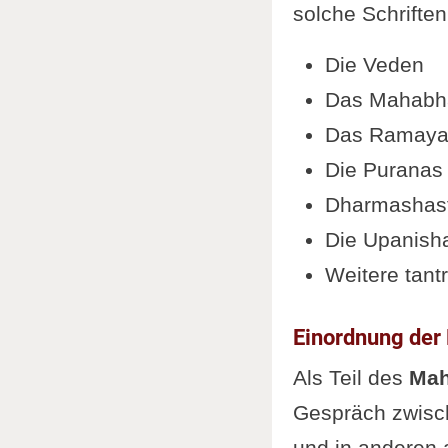
solche Schriften
Die Veden
Das Mahabh
Das Ramay
Die Puranas
Dharmashas
Die Upanish
Weitere tantr
Einordnung der
Als Teil des
Mah
Gespräch zwisch
und in anderen a