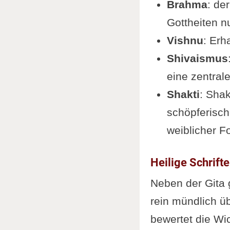
Brahma
: de
Gottheiten n
Vishnu
: Erh
Shivaismus
eine zentrale
Shakti
: Shak
schöpferisch
weiblicher F
Heilige Schrift
Neben der Gita g
rein mündlich ü
bewertet die Wic