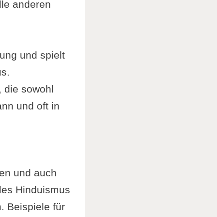
lle anderen
rung und spielt
us.
, die sowohl
nn und oft in
ften und auch
 des Hinduismus
. Beispiele für