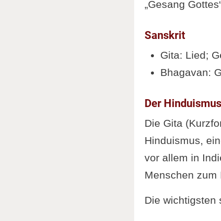
„Gesang Gottes“
Schlüsselb
Aufbau der
Sanskrit
Spannunge
Gita: Lied; 
Fun Facts 
Bhagavan: Go
Einordnun
Ergänzung
Der Hinduismu
Artikel un
Die Gita (Kurzfo
Hinduismus, eine
vor allem in Ind
Menschen zum Hi
Die wichtigsten 