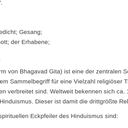
.
egriffe verständlich erklärt
 18 Kapitel
n und Widersprüche im Text
Gedicht; Gesang;
zur Gita
tt; der Erhabene;
g
 oder Frage von dir
s
d Beiträge zur Bhagavad Gita
rm von Bhagavad Gita) ist eine der zentralen S
m Sammelbegriff für eine Vielzahl religiöser Tr
ien verbreitet sind. Weltweit bekennen sich ca. 
nduismus. Dieser ist damit die drittgrößte Rel
spirituellen Eckpfeiler des Hinduismus sind: