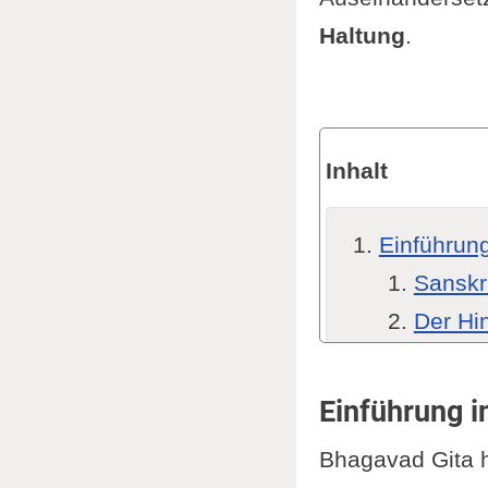
Haltung
.
Inhalt
Einführung
Sanskr
Der Hi
Heilige
Einord
Einführung i
Zentrale 
Bhagavad Gita h
Historisch