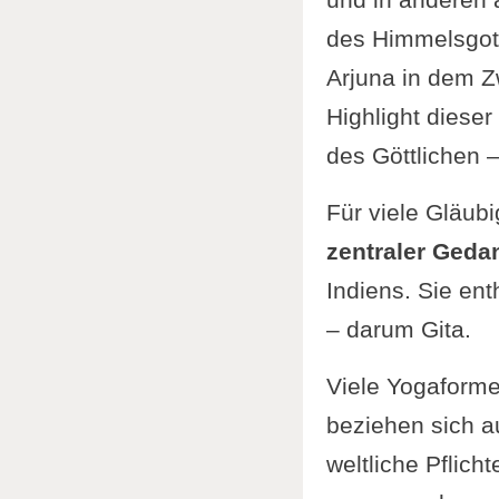
des Himmelsgotte
Arjuna in dem Z
Highlight diese
des Göttlichen 
Für viele Gläubi
zentraler Geda
Indiens. Sie en
– darum Gita.
Viele Yogaform
beziehen sich a
weltliche Pflic