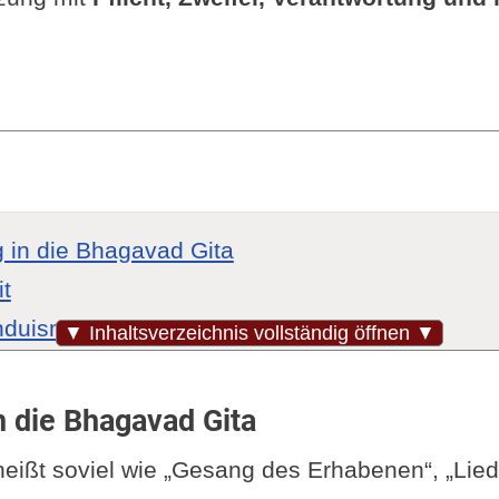
 in die Bhagavad Gita
it
nduismus
▼ Inhaltsverzeichnis vollständig öffnen ▼
 Schriften der Hindus
nung der Bhagavad Gita
n die Bhagavad Gita
Lehren der Bhagavad Gita
eißt soviel wie „Gesang des Erhabenen“, „Lied
er und erzählerischer Kontext