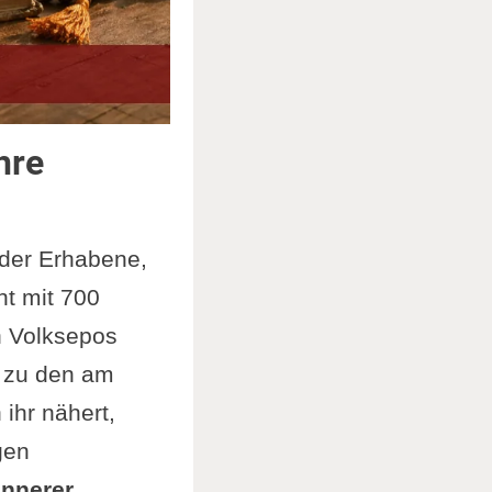
hre
 der Erhabene,
ht mit 700
n Volksepos
 zu den am
ihr nähert,
gen
innerer