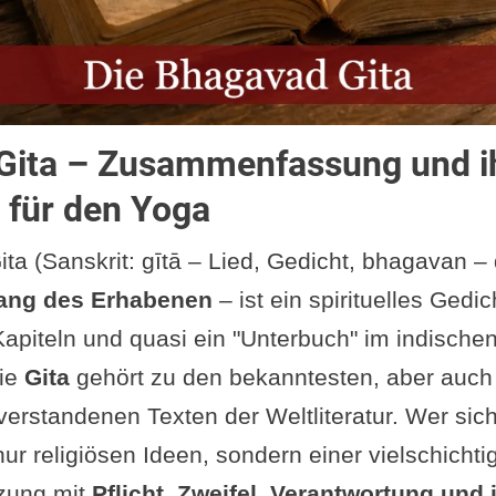
Gita – Zusammenfassung und i
 für den Yoga
ta (Sanskrit: gītā – Lied, Gedicht, bhagavan –
ang des Erhabenen
– ist ein spirituelles Gedic
Kapiteln und quasi ein "Unterbuch" im indische
Die
Gita
gehört zu den bekanntesten, aber auch
erstandenen Texten der Weltliteratur. Wer sich 
ur religiösen Ideen, sondern einer vielschichti
zung mit
Pflicht, Zweifel, Verantwortung und 