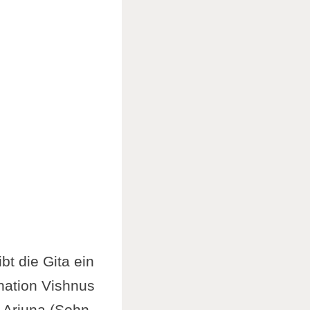
bt die Gita ein
rnation Vishnus
d Arjuna (Sohn