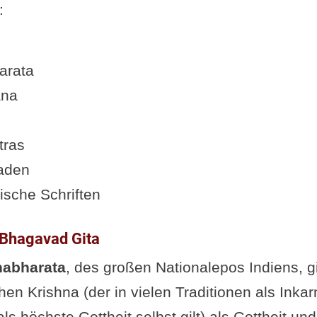
:
arata
ana
tras
aden
ische Schriften
 Bhagavad Gita
abharata
, des großen Nationalepos Indiens, gi
en Krishna (der in vielen Traditionen als Inka
ls höchste Gottheit selbst gilt) als Gottheit un