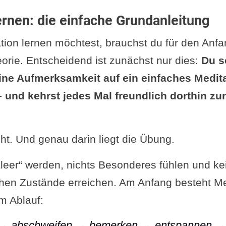
 Aufmerksamkeit auf den Atem richten
ernen: die einfache Grundanleitung
chweifen bemerken
ion lernen möchtest, brauchst du für den Anfa
undlich zurückkehren
eorie. Entscheidend ist zunächst nur dies:
Du s
 Meditation bewusst beenden
eine Aufmerksamkeit auf ein einfaches Medit
nde Vorbedingungen für eine tiefe Meditation
– und kehrst jedes Mal freundlich dorthin zu
Lehre
ren der Lehre
gendregeln
cht. Und genau darin liegt die Übung.
ben in Achtsamkeit
„leer“ werden, nichts Besonderes fühlen und ke
samkeit
en Zustände erreichen. Am Anfang besteht Med
idenheit
m Ablauf:
tz bei der Meditation
→ abschweifen → bemerken → entspannen → 
eo: Wie du aufgerichtet aber schmerzfrei sitzt