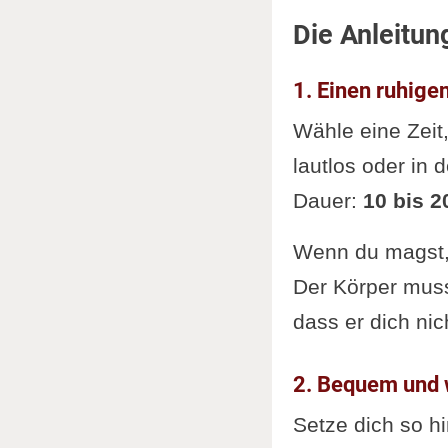
Hinweis z
Die Anleitun
Tiefer med
Ergänzung
1. Einen ruhig
Weiterles
Wähle eine Zeit,
lautlos oder in 
Dauer:
10 bis 2
Wenn du magst, 
Der Körper muss 
dass er dich nic
2. Bequem und 
Setze dich so h