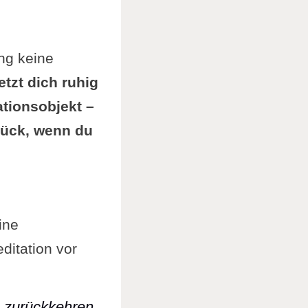
ng keine
etzt dich ruhig
ationsobjekt –
 gemäß
rück, wenn du
ine
itation vor
zurückkehren.