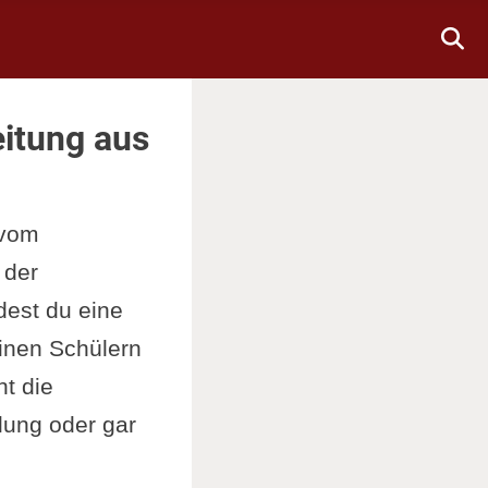
eitung aus
 vom
 der
dest du eine
einen Schülern
ht die
lung oder gar