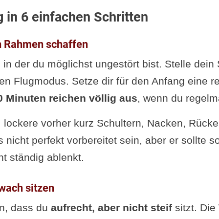
um sehr feinen Atem
g in 6 einfachen Schritten
itieren: die acht Jhanas
 oder Frage von dir
en Rahmen schaffen
en
 in der du möglichst ungestört bist. Stelle dei
den Flugmodus. Setze dir für den Anfang eine re
0 Minuten reichen völlig aus
, wenn du regelm
lockere vorher kurz Schultern, Nacken, Rücke
nicht perfekt vorbereitet sein, aber er sollte 
ht ständig ablenkt.
wach sitzen
in, dass du
aufrecht, aber nicht steif
sitzt. Die