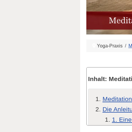
Yoga-Praxis
M
Inhalt: Meditat
Meditation
Die Anleit
1. Ein
2. Beq