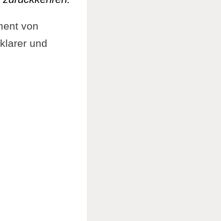
ment von
klarer und
d