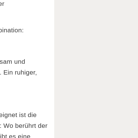
er
ination:
gsam und
 Ein ruhiger,
gnet ist die
 Wo berührt der
bt es eine