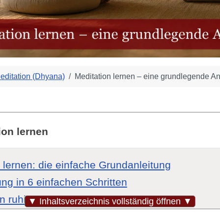
editation (Dhyana)
Meditation lernen – eine grundlegende An
ion lernen
 lernen: die einfache Grundanleitung
ung in 6 einfachen Schritten
en ruhigen Rahmen schaffen
▼ Inhaltsverzeichnis vollständig öffnen ▼
uem und wach sitzen