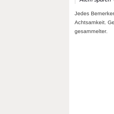
Die angr
Jedes Bemerken 
Was be
Achtsamkeit. Ge
Die eig
gesammelter.
Der Ein
Die Ac
Wenn d
Das Be
Wann i
Geführte A
Merkkarte
Umfrage: W
Häufige S