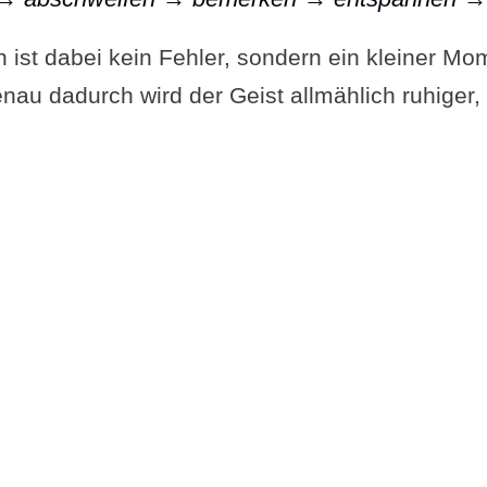
enzende Sammlung
ist dabei kein Fehler, sondern ein kleiner Mo
deutet „angrenzende Sammlung“?
nau dadurch wird der Geist allmählich ruhiger, 
entliche Meditation in Kurzform
stieg in die Meditation
htsamkeit auf dem Atem
er Geist abschweift
enden der Meditation
st die angrenzende Sammlung erreicht?
udio-Meditation – hier hören oder als Downloa
 zum Ausdruck
as hilft dir, tiefer zu meditieren?
chwierigkeiten – und was du tun kannst