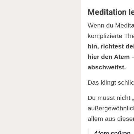
3. Die
Meditation l
4. Abs
Wenn du Meditat
5. Fre
komplizierte Th
6. Die
hin, richtest d
Grundlege
hier den Atem 
Buddhas 
abschweifst.
Das Hö
Die Tu
Das klingt schli
Ein Le
Du musst nicht 
Genüg
außergewöhnlich
Besche
allem aus diese
Dein Si
Atem spüren 
Vid