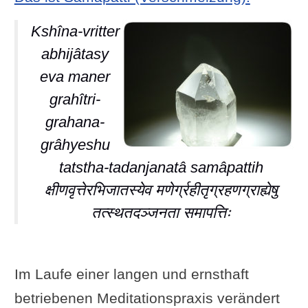
Kshîna-vritter
abhijâtasy
eva maner
grahîtri-
grahana-
grâhyeshu
tatstha-tadanjanatâ samâpattih
क्षीणवृत्तेरभिजातस्येव मणेर्ग्रहीतृग्रहणग्राह्येषु
तत्स्थतदञ्जनता समापत्तिः
Im Laufe einer langen und ernsthaft
betriebenen Meditationspraxis verändert