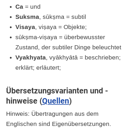
Ca
= und
Suksma
, sūkṣma = subtil
Visaya
, viṣaya = Objekte;
sūkṣma-viṣaya = überbewusster
Zustand, der subtiler Dinge beleuchtet
Vyakhyata
, vyākhyātā = beschrieben;
erklärt; erläutert;
Übersetzungsvarianten und -
hinweise (
Quellen
)
Hinweis: Übertragungen aus dem
Englischen sind Eigenübersetzungen.