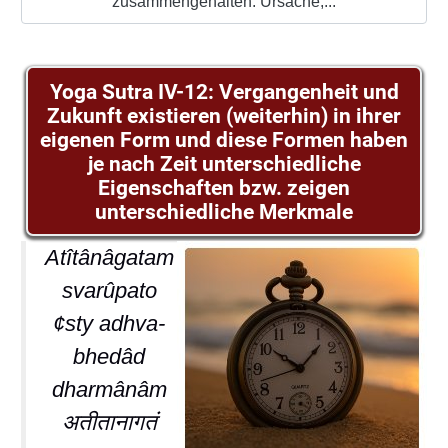
zusammengehalten: Ursache,...
Yoga Sutra IV-12: Vergangenheit und
Zukunft existieren (weiterhin) in ihrer
eigenen Form und diese Formen haben
je nach Zeit unterschiedliche
Eigenschaften bzw. zeigen
unterschiedliche Merkmale
Atîtânâgatam
svarûpato
¢sty adhva-
bhedâd
dharmânâm
अतीतानागतं