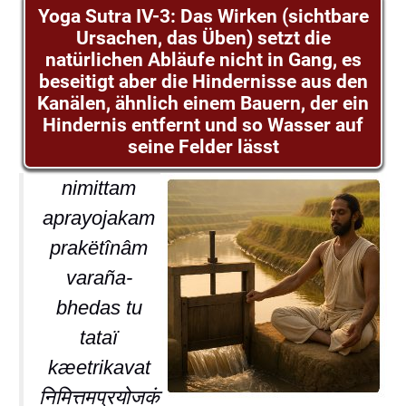
Yoga Sutra IV-3: Das Wirken (sichtbare
Ursachen, das Üben) setzt die
natürlichen Abläufe nicht in Gang, es
beseitigt aber die Hindernisse aus den
Kanälen, ähnlich einem Bauern, der ein
Hindernis entfernt und so Wasser auf
seine Felder lässt
nimittam
aprayojakam
prakëtînâm
varaña-
bhedas tu
tataï
kæetrikavat
निमित्तमप्रयोजकं