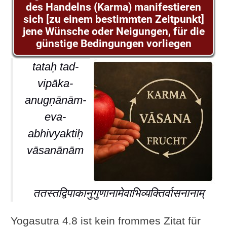
des Handelns (Karma) manifestieren
sich [zu einem bestimmten Zeitpunkt]
jene Wünsche oder Neigungen, für die
günstige Bedingungen vorliegen
tataḥ tad-
vipāka-
anugṇānām-
eva-
abhivyaktiḥ
vāsanānām
ततस्तद्विपाकानुगुणानामेवाभिव्यक्तिर्वासनानाम्
Yogasutra 4.8 ist kein frommes Zitat für