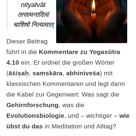
nityatvât
तासामनादित्वं
चाशिषो नित्यत्वात्
Dieser Beitrag
führt in die
Kommentare zu Yogasūtra
4.10
ein. Er ordnet die großen Wörter
(
āśiṣaḥ
,
saṃskāra
,
abhiniveśa
) mit
klassischen Kommentaren und legt dann
die Kabel zur Gegenwart: Was sagt die
Gehirnforschung
, was die
Evolutionsbiologie
, und – wichtiger –
wie
übst du das
in Meditation und Alltag?