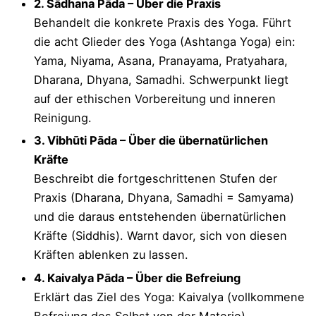
2. Sādhana Pāda – Über die Praxis
Behandelt die konkrete Praxis des Yoga. Führt
Rainbowbody: „Die fragmentierte
die acht Glieder des Yoga (Ashtanga Yoga) ein:
reduktionistische Denkweise reduziert und
Yama, Niyama, Asana, Pranayama, Pratyahara,
degradiert (bhedet) die Ereignisse der
Dharana, Dhyana, Samadhi. Schwerpunkt liegt
Vergangenheit (atita) und der Zukunft
auf der ethischen Vorbereitung und inneren
(anagatam) zu separaten, isolierten und
Reinigung.
fragmentierten gefrorenen Teilen ....“
3. Vibhūti Pāda – Über die übernatürlichen
Kräfte
Beschreibt die fortgeschrittenen Stufen der
Praxis (Dharana, Dhyana, Samadhi = Samyama)
und die daraus entstehenden übernatürlichen
Kräfte (Siddhis). Warnt davor, sich von diesen
Kräften ablenken zu lassen.
4. Kaivalya Pāda – Über die Befreiung
Erklärt das Ziel des Yoga: Kaivalya (vollkommene
Befreiung des Selbst von der Materie).