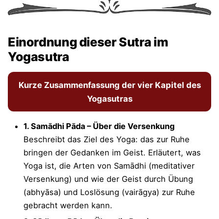
die zu verschiedenen Zeiten angenommen
werden.“
I. K. Taimni: „Die Vergangenheit und die Zukunft
Einordnung dieser Sutra im
existieren in ihrer eigenen (realen) Form. ....“
Yogasutra
Swami Satchidananda: „... die sich aufgrund von
Unterschieden in den Bedingungen ihrer
Kurze Zusammenfassung der vier Kapitel des
Eigenschaften manifestieren.“
Yogasutras
Swami Prabhavananda: „... „Vergangenheit“ ...
„Zukunft“ ...;
beide existieren innerhalb des
1. Samādhi Pāda – Über die Versenkung
Objekts, zu jeder Zeit
. Form und Ausdruck
Beschreibt das Ziel des Yoga: das zur Ruhe
variieren je nach Zeit ...“
bringen der Gedanken im Geist. Erläutert, was
Swami Vivekananda: „Die Vergangenheit und die
Yoga ist, die Arten von Samādhi (meditativer
Zukunft existieren in ihrer eigenen Natur, ....“
Versenkung) und wie der Geist durch Übung
(abhyāsa) und Loslösung (vairāgya) zur Ruhe
Wim van den Dungen (buddhistischer
gebracht werden kann.
Kommentar zum Yogasutra): „... weil die Wege
der Formen unterschiedlich sind.“