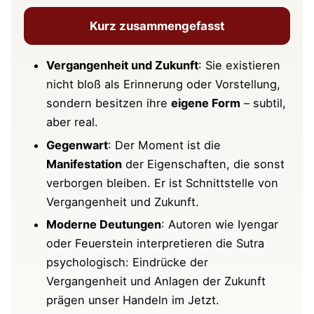
Kurz zusammengefasst
Klassische Kommentare und
Interpretationen mit plastischen
Beispielen
Vergangenheit und Zukunft
: Sie existieren
nicht bloß als Erinnerung oder Vorstellung,
Moderne Auslegungen und
sondern besitzen ihre
eigene Form
– subtil,
wissenschaftliche Perspektiven
aber real.
Gegenwart
: Der Moment ist die
Parallelen zwischen Einstein und
Manifestation
der Eigenschaften, die sonst
Patanjali
verborgen bleiben. Er ist Schnittstelle von
Einsteins Perspektive
Vergangenheit und Zukunft.
Patanjalis Perspektive (YS 4.12)
Moderne Deutungen
: Autoren wie Iyengar
Parallelen
oder Feuerstein interpretieren die Sutra
Unterschiede
psychologisch: Eindrücke der
Vergangenheit und Anlagen der Zukunft
Übungsvorschläge zu Sutra IV-12
prägen unser Handeln im Jetzt.