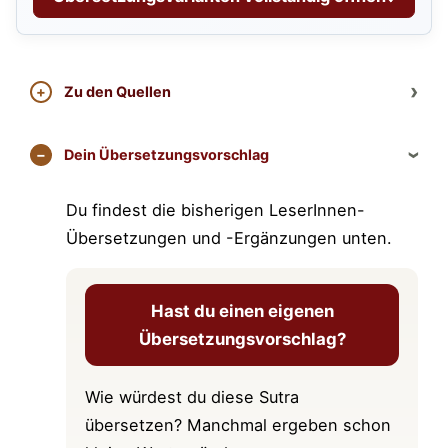
Feuerstein: „Vergangenheit und Zukunft als
solche existieren wegen unterschiedlicher
Entstehungsverläufe der Formen ....“
Zu den Quellen
R. Palm: „... aufgrund der Wegverschiedenheit
der Bedingtheiten.“
Dein Übersetzungsvorschlag
R. Sriram: „Die vergangenen Situationen und die
Situationen, in denen wir künftig sein werden,
Du findest die bisherigen LeserInnen-
sind all in der gegenwärtigen Situation
Übersetzungen und -Ergänzungen unten.
enthalten. ....“
Govindan: „Vergangenheit und Zukunft ... Fluss
der Formen manifestiert.“
Hast du einen eigenen
Iyengar: „Die Existenz von Vergangenheit und
Übersetzungsvorschlag?
Zukunft ist so real, wie die der Gegenwart. ...“
Chip Hartranft: „... sie existieren als
Wie würdest du diese Sutra
verschiedene Sektoren
im selben Fluss von
übersetzen? Manchmal ergeben schon