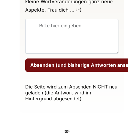
Erfahrungssubstanzen
.“
kleine Wortveränderungen ganz neue
Aspekte. Trau dich ... :-)
R. Skuban: „Vergangenheit und Zukunft sind die
wahre Natur aller Dinge. ...“
T.K.V. Desikachar: „Die Essenz dessen, was sich
nicht mehr zeigt, ebenso wie dessen, was sich
noch nicht gezeigt hat, ist dennoch immer da.
...“
G. Pradīpaka: „... (Der Unterschied besteht nur)
in den Eigenschaften (der Formen) (dharmāṇām)
zu verschiedenen (bhedāt) Zeiten oder Phasen
- d.h. Vergangenheit, Gegenwart und Zukunft -
Die Seite wird zum Absenden NICHT neu
geladen (die Antwort wird im
(adhva)“
Hintergrund abgesendet).
12koerbe.de: „... aus der „ist“-Weg- Aufspaltung
der (individuellen) Bestimmungen“
Hariharananda Aranya: „... es gibt nur
Unterschiede in den Eigenschaften der Formen,