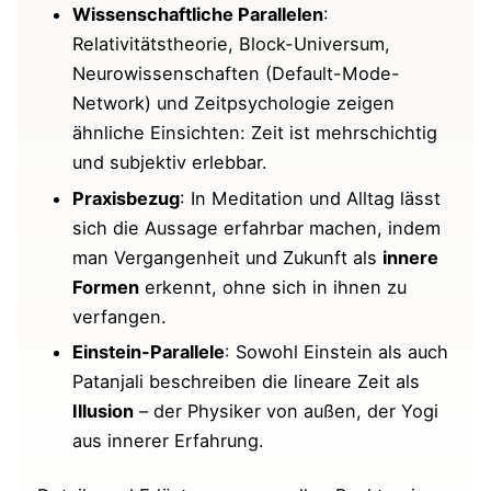
Wissenschaftliche Parallelen
:
In der Meditation
Relativitätstheorie, Block-Universum,
Im Alltag
Neurowissenschaften (Default-Mode-
Network) und Zeitpsychologie zeigen
Mögliche Überlegungen
ähnliche Einsichten: Zeit ist mehrschichtig
und subjektiv erlebbar.
Kommentar von Vyasa zu Sutra 4.12 (über
Praxisbezug
: In Meditation und Alltag lässt
Vergangenheit, Gegenwart und Zukunft) im
Detail
sich die Aussage erfahrbar machen, indem
man Vergangenheit und Zukunft als
innere
Siehe auch folgende Sutras
Formen
erkennt, ohne sich in ihnen zu
verfangen.
Zusammenfassung
Einstein-Parallele
: Sowohl Einstein als auch
Patanjali beschreiben die lineare Zeit als
Ergänzungen und Fragen von dir zur Sutra
Illusion
– der Physiker von außen, der Yogi
Videos zu Sutra VI-12
aus innerer Erfahrung.
Beliebt & gut bewertet: Bücher zum