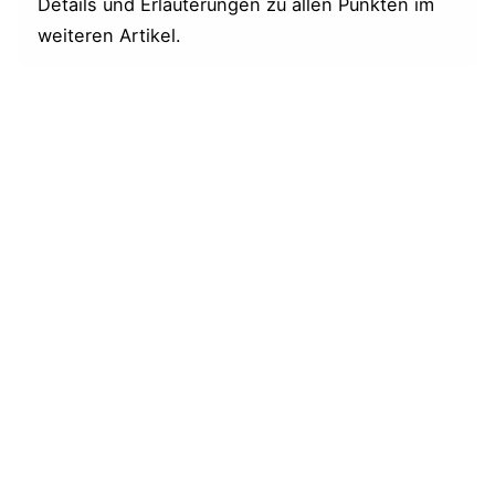
Details und Erläuterungen zu allen Punkten im
Yogasutra
weiteren Artikel.
Patanjalis Yogasutra: Der Königsweg zu
einem weisen Leben
Die Yogaweisheit des Patanjali für
Menschen von heute
Yogasutra für Einsteiger: Entdecke die
Seele des Yogas
Alte Schriften auf Yoga-Welten.de