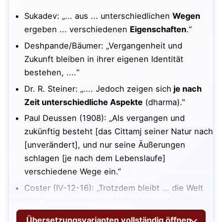
Sukadev: „... aus ... unterschiedlichen
Wegen
ergeben ... verschiedenen
Eigenschaften
.“
Deshpande/Bäumer: „Vergangenheit und
Zukunft bleiben in ihrer eigenen Identität
bestehen, ....“
Dr. R. Steiner: „.... Jedoch zeigen sich
je nach
Zeit unterschiedliche Aspekte
(dharma)."
Paul Deussen (1908): „Als vergangen und
zukünftig besteht [das Cittamj seiner Natur nach
[unverändert], und nur seine Äußerungen
schlagen [je nach dem Lebenslaufe]
verschiedene Wege ein.”
Coster (IV-12-16): „Trotzdem bleibt ... die Welt
der Erscheinungen
unabhängig von dem
Bewusstsein des Yogi
bestehen.“
Übersetzungsvarianten vollständig öffnen