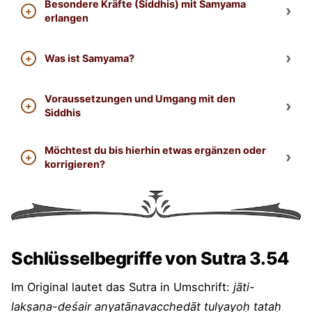
Besondere Kräfte (Siddhis) mit Samyama
unterschieden werden können.“
erlangen
Rainbowbody: „Daher sind (tatah) Zeit oder Ort
nur Platzhalter (jati-laksana-desair) - göttliche
Was ist Samyama?
Torwächter - die das tiefe Mysterium
offenbaren ....”
Voraussetzungen und Umgang mit den
Siddhis
Möchtest du bis hierhin etwas ergänzen oder
korrigieren?
Schlüsselbegriffe von Sutra 3.54
Im Original lautet das Sutra in Umschrift:
jāti-
lakṣaṇa-deśair anyatānavacchedāt tulyayoḥ tataḥ