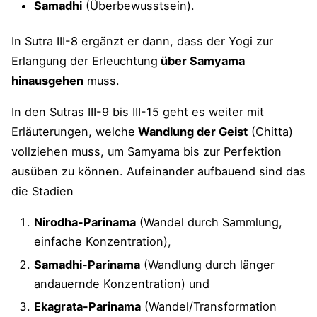
Samadhi
(Überbewusstsein).
zwischen zwei gleich aussehenden Dingen
(tulyayoḥ), ... d.h. deśa-- (deśaiḥ)||53||
In Sutra III-8 ergänzt er dann, dass der Yogi zur
ununterscheidbar (anavacchedāt) ist.“
Erlangung der Erleuchtung
über Samyama
12koerbe.de (dort: 53): „durch Gattungen
hinausgehen
muss.
(Geburten), Merkmale und Orte ...“
In den Sutras III-9 bis III-15 geht es weiter mit
Hariharananda Aranya: „Wenn
Art, zeitlicher
Erläuterungen, welche
Wandlung der Geist
(Chitta)
Charakter und Lage zweier verschiedener
vollziehen muss, um Samyama bis zur Perfektion
Dinge
nicht zu unterscheiden sind, ....“
ausüben zu können. Aufeinander aufbauend sind das
I. K. Taimni: „Daraus (Vivekajam’Jnanam) das
die Stadien
Wissen um die Unterscheidung zwischen
Gleichartigen, die ... unterschieden werden
Nirodha-Parinama
(Wandel durch Sammlung,
können.“
einfache Konzentration),
Vyasa Houston: „... weil sie nicht durch
Samadhi-Parinama
(Wandlung durch länger
Kategorie, Potential und Position in ihrer
andauernde Konzentration) und
Getrenntheit eingeschränkt sind.“
Ekagrata-Parinama
(Wandel/Transformation