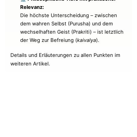
Gegensatz
Relevanz:
Die höchste Unterscheidung – zwischen
Quintessenz
dem wahren Selbst (Purusha) und dem
wechselhaften Geist (Prakriti) – ist letztlich
Allgemeiner Übungsvorschlag zu Sutra III-
der Weg zur Befreiung (
kaivalya
).
54
Details und Erläuterungen zu allen Punkten im
Ergänzungen und Fragen von dir zur Sutra
weiteren Artikel.
Videos zu Sutra III-54
Beliebt & gut bewertet: Bücher zum
Yogasutra
Patanjalis Yogasutra: Der Königsweg zu
einem weisen Leben
Die Yogaweisheit des Patanjali für
Menschen von heute