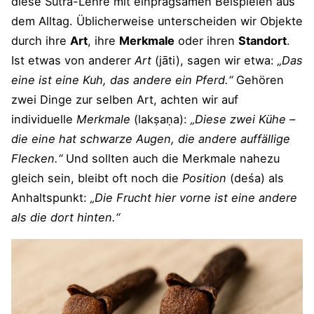
diese Sutra-Lehre mit einprägsamen Beispielen aus
dem Alltag. Üblicherweise unterscheiden wir Objekte
durch ihre
Art
, ihre
Merkmale
oder ihren
Standort
.
Ist etwas von anderer
Art
(jāti), sagen wir etwa:
„Das
eine ist eine Kuh, das andere ein Pferd.“
Gehören
zwei Dinge zur selben Art, achten wir auf
individuelle
Merkmale
(lakṣaṇa):
„Diese zwei Kühe –
die eine hat schwarze Augen, die andere auffällige
Flecken.“
Und sollten auch die Merkmale nahezu
gleich sein, bleibt oft noch die
Position
(deśa) als
Anhaltspunkt:
„Die Frucht hier vorne ist eine andere
als die dort hinten.“