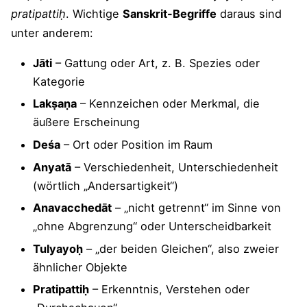
pratipattiḥ
. Wichtige
Sanskrit-Begriffe
daraus sind
unter anderem:
Jāti
– Gattung oder Art, z. B. Spezies oder
Kategorie
Lakṣaṇa
– Kennzeichen oder Merkmal, die
äußere Erscheinung
Deśa
– Ort oder Position im Raum
Anyatā
– Verschiedenheit, Unterschiedenheit
(wörtlich „Andersartigkeit“)
Anavacchedāt
– „nicht getrennt“ im Sinne von
„ohne Abgrenzung“ oder Unterscheidbarkeit
Tulyayoḥ
– „der beiden Gleichen“, also zweier
ähnlicher Objekte
Pratipattiḥ
– Erkenntnis, Verstehen oder