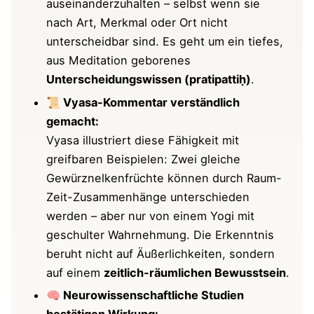
Übung:
Feinheit statt Drama
auseinanderzuhalten – selbst wenn sie
nach Art, Merkmal oder Ort nicht
Optional: mit Klang arbeiten
unterscheidbar sind. Es geht um ein tiefes,
aus Meditation geborenes
Wie du das Sutra im Alltag üben kannst
Unterscheidungswissen (pratipattiḥ)
.
📜 Vyasa-Kommentar verständlich
1. Unterscheide: Wiederholung oder
gemacht:
wirklich neu?
Vyasa illustriert diese Fähigkeit mit
2.
Unterscheide dich selbst von dir
greifbaren Beispielen: Zwei gleiche
selbst
Gewürznelkenfrüchte können durch Raum-
Zeit-Zusammenhänge unterschieden
3.
Erkenne Muster – aber sei nicht ihr
werden – aber nur von einem Yogi mit
Sklave
geschulter Wahrnehmung. Die Erkenntnis
Und was bringt’s?
beruht nicht auf Äußerlichkeiten, sondern
auf einem
zeitlich-räumlichen Bewusstsein
.
Kommentar von Vyasa zu Sutra 3.54: über
🧠 Neurowissenschaftliche Studien
die Kunst, das Ähnliche zu unterscheiden