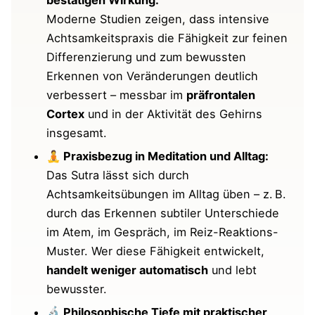
bestätigen Wirkung:
Moderne Studien zeigen, dass intensive
Mehr zu: Neurowissenschaft und Yogasutra
Achtsamkeitspraxis die Fähigkeit zur feinen
III.54: Eine spannende Brücke
Differenzierung und zum bewussten
Weitere Studien
Erkennen von Veränderungen deutlich
🧠 Verbesserte sensorische
verbessert – messbar im
präfrontalen
Differenzierung durch Meditation
Cortex
und in der Aktivität des Gehirns
🧠 Achtsamkeit verändert die
insgesamt.
„Default-Modus“-Vernetzung im
🧘 Praxisbezug in Meditation und Alltag:
Gehirn
Das Sutra lässt sich durch
🧠 Achtsamkeit stärkt
Achtsamkeitsübungen im Alltag üben – z. B.
metakognitive Selbstwahrnehmung
durch das Erkennen subtiler Unterschiede
im Atem, im Gespräch, im Reiz-Reaktions-
🧠 Trainierbarkeit der
Muster. Wer diese Fähigkeit entwickelt,
Unterscheidung zwischen
handelt weniger automatisch
und lebt
Emotionen
bewusster.
📚 Fazit: Wissenschaft und Sutra – kein
🔬 Philosophische Tiefe mit praktischer