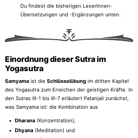
Ursprung, ihren Merkmalen und ihrer Position..“
Du findest die bisherigen LeserInnen-
Iyengar: „Aufgrund dieses Wissens vermag der
Übersetzungen und -Ergänzungen unten.
Yogi unfehlbar die Unterschiede zwischen
gleichartigen Dingen zu erkennen ...“
Chip Hartranft: „... die durch Ähnlichkeiten in
Herkunft, Merkmal oder Lage
zusammenhängend erschienen.“
Einordnung dieser Sutra im
R. Skuban: „… die ansonsten nach Kategorie,
Yogasutra
Charakteristika und Ort nicht zu unterscheiden
Samyama
ist die
Schlüsselübung
im dritten Kapitel
wären.“
des Yogasutra zum Erreichen der geistigen Kräfte. In
T.K.V. Desikachar: „Diese
höchste Klarheit
den Sutras III-1 bis III-7 erläutert Patanjali zunächst,
ermöglicht es, deutlich die Verschiedenheit von
was Samyama ist: die Kombination aus
Dingen zu erkennen, die scheinbar gleich sind
...“
Dharana
(Konzentration),
G. Pradīpaka: „... gibt es eine klare
Dhyana
(Meditation) und
Wahrnehmung (des Unterschieds) (pratipattiḥ)