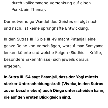
Barbara Miller: „Durch Unterscheidung begreift
durch vollkommene Versenkung auf einen
man Unterschiede ... die zwei scheinbar
Punkt/ein Thema).
ähnliche Dinge unterscheiden.“
Der notwendige Wandel des Geistes erfolgt nach
Swami Satchidananda: „... die sich in Art,
Merkmalsausprägung und Position ähnlich sind,
und nach, ist keine sprunghafte Entwicklung.
ununterscheidbar.“
In den Sutras III-16 bis III-49 macht Patanjali eine
Swami Prabhavananda: „So ist man in der Lage,
ganze Reihe von Vorschlägen, worauf man Samyama
zwischen zwei exakt ähnlichen Objekten zu
lenken könnte und welche Folgen (Siddhis = Kräfte,
unterscheiden ...“
besondere Erkenntnisse) sich jeweils daraus
Swami Vivekananda: „Diejenigen, die nicht durch
ergeben.
Art, Zeichen und Ort unterschieden werden
können ...“
In Sutra III-54 sagt Patanjali, dass der Yogi mittels
starker Unterscheidungskraft (Viveka, in den Sutras
Wim van den Dungen (buddhistischer
zuvor beschrieben) auch Dinge unterscheiden kann,
Kommentar zum Yogasutra): „Daher das
die auf den ersten Blick gleich sind.
Bewusstsein für den Unterschied zwischen
Gleichen, die normalerweise ... nicht