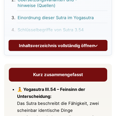
hinweise (Quellen)
Einordnung dieser Sutra im Yogasutra
Schlüsselbegriffe von Sutra 3.54
Viveka 2.0: Die Unterscheidungskraft wird
Inhaltsverzeichnis vollständig öffnen
feiner
Klassische Kommentare und Beispiele
Tiefere philosophische Deutung
Kurz zusammengefasst
Praxisnaher Einblick: wachere Sinne,
🧘 Yogasutra III.54 – Feinsinn der
klareres Selbst
Unterscheidung:
Wie du das Sutra III.54 in der Meditation
Das Sutra beschreibt die Fähigkeit, zwei
üben kannst
scheinbar identische Dinge