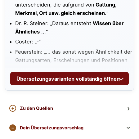
unterscheiden, die aufgrund von
Gattung,
Merkmal, Ort usw. gleich erscheinen
.“
Dr. R. Steiner: „Daraus entsteht
Wissen über
Ähnliches
...“
Coster: „-“
Feuerstein: „... das sonst wegen Ähnlichkeit der
Gattungsarten, Erscheinungen und Positionen
ununterscheidbare
als unterschiedlich wahr.“
R. Palm: „...auch wenn sie] nicht nach Art,
Übersetzungsvarianten vollständig öffnen
Merkmal und Ort als verschieden bestimmbar
[sind].“
R. Sriram: „Objekte, die wegen ihrer Ähnlichkeit
Zu den Quellen
zu anderen Objekten ... keine Unterschiede
aufweisen, werden differenziert erkannt.“
Dein Übersetzungsvorschlag
Govindan: „... durch Unterschiede in ihrem