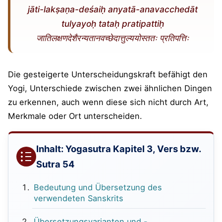
jāti-lakṣaṇa-deśaiḥ anyatā-anavacchedāt
tulyayoḥ tataḥ pratipattiḥ
जातिलक्षणदेशैरन्यतानवच्छेदात्तुल्ययोस्ततः प्रतिपत्तिः
Die gesteigerte Unterscheidungskraft befähigt den
Yogi, Unterschiede zwischen zwei ähnlichen Dingen
zu erkennen, auch wenn diese sich nicht durch Art,
Merkmale oder Ort unterscheiden.
Inhalt: Yogasutra Kapitel 3, Vers bzw.
Sutra 54
Bedeutung und Übersetzung des
verwendeten Sanskrits
Übersetzungsvarianten und -