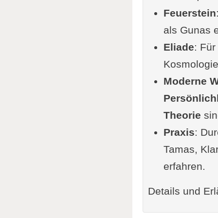
Feuerstein
Vyāsa und
als Gunas e
Siehe auc
Eliade
Zusammen
: Für
Kosmologie,
Ergänzung
Moderne W
Videos zu 
Persönlich
Beliebt & 
Theorie
Alte S
sin
Praxis
: Dur
Tamas, Klar
erfahren.
Details und Erl