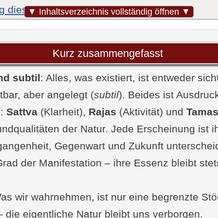
g dieser Sutra im Yogasutra
▼ Inhaltsverzeichnis vollständig öffnen ▼
 der Schlüsselbegriffe: Manifest, Subtil,
Gunas
unas als Bausteine der manifesten und subtilen
Kurz zusammengefasst
nd die Gunas?
nd subtil
ein Mix
: Alles, was existiert, ist entweder sich
tbar, aber angelegt (
nas im Alltag erfahren und dadurch yogisch le
subtil
). Beides ist Ausdruc
s
e Kommentare: Auslegungen der alten Meister
:
Sattva
(Klarheit),
Rajas
(Aktivität) und
Tama
undqualitäten der Natur. Jede Erscheinung ist 
uslegungen und Erkenntnisse
schläge zu Sutra IV-13
gangenheit, Gegenwart und Zukunft unterschei
rad der Manifestation – ihre Essenz bleibt stet
 Meditation: Die Gunas im eigenen Kopf beobac
ag: Mit den Gunas spielen lernen
Praxis-Experimente für den Alltag
Was wir wahrnehmen, ist nur eine begrenzte St
 die eigentliche Natur bleibt uns verborgen.
entliche Clou