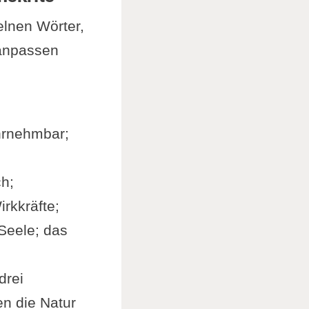
elnen Wörter,
 anpassen
ahrnehmbar;
ch;
rkkräfte;
Seele; das
drei
n die Natur