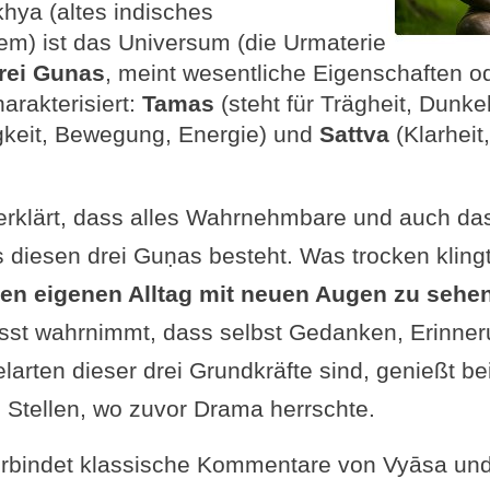
ya (altes indisches
em) ist das Universum (die Urmaterie
rei Gunas
, meint wesentliche Eigenschaften o
arakterisiert:
Tamas
(steht für Trägheit, Dunke
gkeit, Bewegung, Energie) und
Sattva
(Klarheit
erklärt, dass alles Wahrnehmbare und auch da
diesen drei Guṇas besteht. Was trocken klingt
en eigenen Alltag mit neuen Augen zu sehe
sst wahrnimmt, dass selbst Gedanken, Erinne
larten dieser drei Grundkräfte sind, genießt be
 Stellen, wo zuvor Drama herrschte.
verbindet klassische Kommentare von Vyāsa un