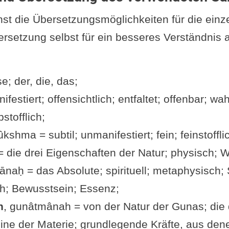
hst die Übersetzungsmöglichkeiten für die einz
ersetzung selbst für ein besseres Verständnis
e; der, die, das;
ifestiert; offensichtlich; entfaltet; offenbar; w
stofflich;
ûkshma = subtil; unmanifestiert; fein; feinstoffli
 die drei Eigenschaften der Natur; physisch; Wi
naḥ = das Absolute; spirituell; metaphysisch; 
h; Bewusstsein; Essenz;
h
, gunâtmânah = von der Natur der Gunas; die 
ne der Materie; grundlegende Kräfte, aus dene