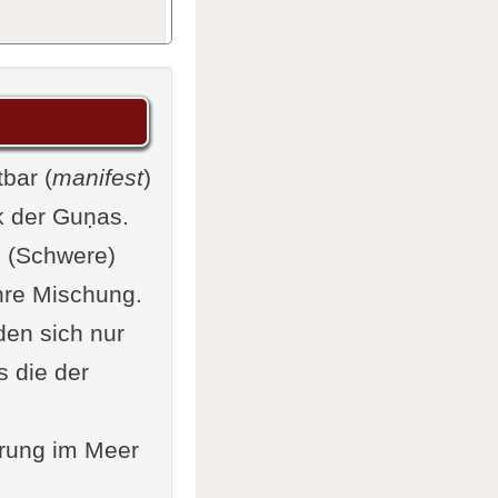
 Wirklichkeit
tbar (
manifest
)
ben
k der Guṇas.
s
(Schwere)
ihre Mischung.
den sich nur
s die der
hten
örung im Meer