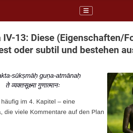
 IV-13: Diese (Eigenschaften/
est oder subtil und bestehen au
yakta-sūkṣmāḥ guṇa-atmānaḥ
ते व्यक्तसूक्ष्मा गुणात्मानः
häufig im 4. Kapitel – eine
ra, die viele Kommentare auf den Plan