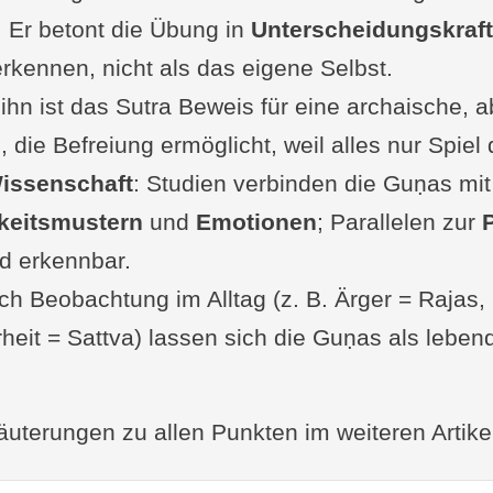
 Śaṅkara zu Yogasūtra 4.13
: Er betont die Übung in
Unterscheidungskraft
rkennen, nicht als das eigene Selbst.
h folgende Sutras zu den Gunas
gefasst
 ihn ist das Sutra Beweis für eine archaische, 
 die Befreiung ermöglicht, weil alles nur Spiel 
en und Fragen von dir zur Sutra
issenschaft
Sutra VI-13
: Studien verbinden die Guṇas mit
keitsmustern
gut bewertet: Bücher zum Yogasutra
und
Emotionen
; Parallelen zur
chriften auf Yoga-Welten.de
d erkennbar.
ch Beobachtung im Alltag (z. B. Ärger = Rajas,
heit = Sattva) lassen sich die Guṇas als lebend
äuterungen zu allen Punkten im weiteren Artike