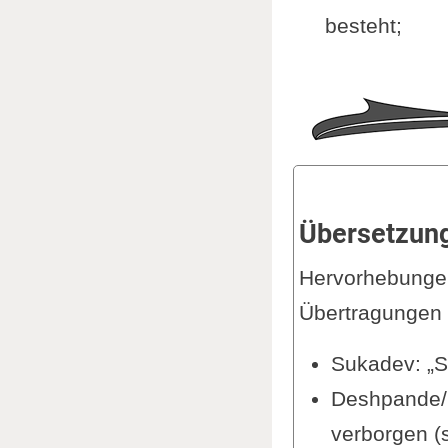
besteht;
Übersetzung
Hervorhebungen
Übertragungen 
Sukadev: „Si
Deshpande/B
verborgen (su