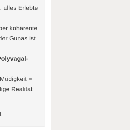
: alles Erlebte
aber kohärente
der Guṇas ist.
Polyvagal-
 Müdigkeit =
ige Realität
l.