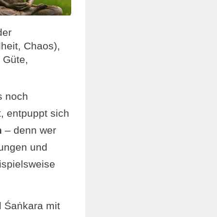
der
lheit, Chaos),
, Güte,
s noch
, entpuppt sich
n
– denn wer
rungen und
ispielsweise
d Śaṅkara mit