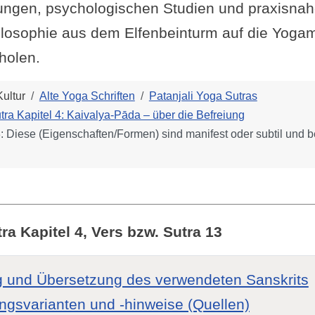
ngen, psychologischen Studien und praxisna
ilosophie aus dem Elfenbeinturm auf die Yogam
 holen.
ultur
Alte Yoga Schriften
Patanjali Yoga Sutras
tra Kapitel 4: Kaivalya-Pāda – über die Befreiung
: Diese (Eigenschaften/Formen) sind manifest oder subtil und 
ra Kapitel 4, Vers bzw. Sutra 13
 und Übersetzung des verwendeten Sanskrits
ngsvarianten und -hinweise (Quellen)