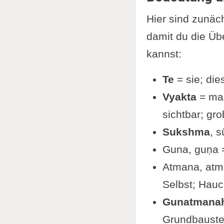
Hier sind zunäc
damit du die Üb
kannst:
Te
= sie; dies
Vyakta
= man
sichtbar; grob
Sukshma
, s
Guna, guṇa =
Atmana, atmā
Selbst; Hauc
Gunatmana
Grundbaustei