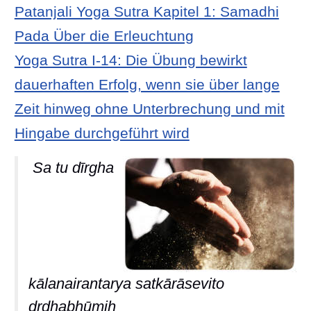
Patanjali Yoga Sutra Kapitel 1: Samadhi
Pada Über die Erleuchtung
Yoga Sutra I-14: Die Übung bewirkt
dauerhaften Erfolg, wenn sie über lange
Zeit hinweg ohne Unterbrechung und mit
Hingabe durchgeführt wird
Sa tu dīrgha
kālanairantarya satkārāsevito
dṛḍhabhūmiḥ