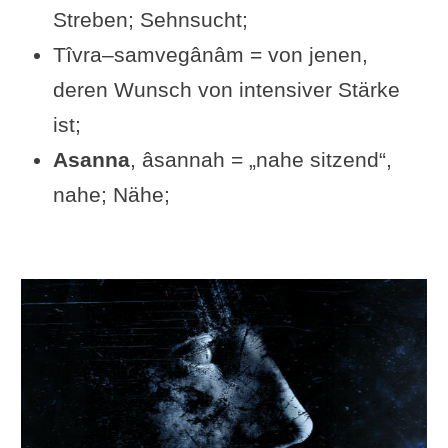
Streben; Sehnsucht;
Tîvra–samvegânâm = von jenen,
deren Wunsch von intensiver Stärke
ist;
Asanna
, âsannah = „nahe sitzend“,
nahe; Nähe;