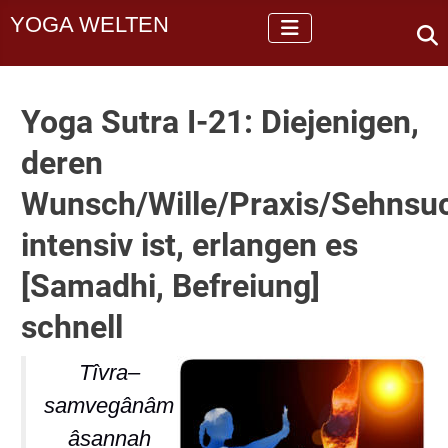
YOGA WELTEN
Yoga Sutra I-21: Diejenigen,
deren
Wunsch/Wille/Praxis/Sehnsu
intensiv ist, erlangen es
[Samadhi, Befreiung]
schnell
Tîvra–
samvegânâm
âsannah