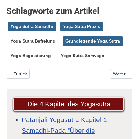
Schlagworte zum Artikel
Yoga Sutra Samadhi
Yoga Sutra Praxis
Yoga Sutra Befreiung
Grundlegende Yoga Sutra
Yoga Begeisterung
Yoga Sutra Samvega
Vorheriger Beitrag: Yoga Sutra I-22: Der Wunsch/Wille/die Praxis 
Nächster Bei
Zurück
Weiter
Die 4 Kapitel des Yogasutra
Patanjali Yogasutra Kapitel 1:
Samadhi-Pada "Über die