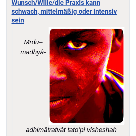
Wunsch/Wille/die Praxis kann
schwach, mittelmäßig oder intensiv
sein
Mrdu–
madhyâ-
adhimâtratvât tato’pi visheshah