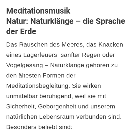
Klangschalen und Gongs:
Meditationsmusik
Schwingungen für Körper und
Natur: Naturklänge – die Sprache
Geist
der Erde
Binaurale Beats: Die
Das Rauschen des Meeres, das Knacken
Wissenschaft der Entspannung
eines Lagerfeuers, sanfter Regen oder
Umfrage: Was hörst du gerne?
Vogelgesang – Naturklänge gehören zu
Traditionelle Mantren und
den ältesten Formen der
Gesänge
Meditationsbegleitung. Sie wirken
Ambient- und Minimal-Musik
unmittelbar beruhigend, weil sie mit
Instrumentale Musik: Harfen,
Sicherheit, Geborgenheit und unserem
Flöten und sanfte Klavierstücke
natürlichen Lebensraum verbunden sind.
Meditationsmusik zum Schlafen
Besonders beliebt sind:
und Einschlafen