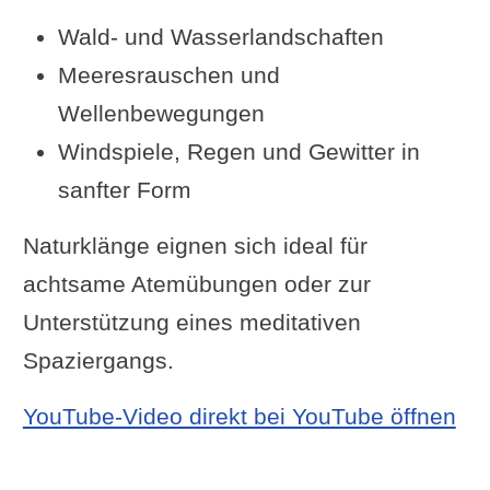
Meditationsmusik für positives
Wald- und Wasserlandschaften
Denken
Meeresrauschen und
Fazit: Für jeden Weg die
Wellenbewegungen
passende Musik
Windspiele, Regen und Gewitter in
Ergänzung oder Frage von dir
sanfter Form
Im Zusammenhang interessant
Naturklänge eignen sich ideal für
Im Forum diskutiert:
achtsame Atemübungen oder zur
Kurze Fakts & interessante
Unterstützung eines meditativen
Erkenntnisse
Spaziergangs.
Weiterlesen
YouTube-Video direkt bei YouTube öffnen