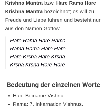
Krishna Mantra
bzw.
Hare Rama Hare
Maha Mantra
Krishna Mantra
bezeichnet; es will zu
Video
Freude und Liebe führen und besteht nur
Wirkung und Erfahrung
aus den Namen Gottes:
Historischer und spiritueller
Hare Rāma Hare Rāma
Kontext
Rāma Rāma Hare Hare
Ergänzung oder Frage von dir
Hare Kṛṣṇa Hare Kṛṣṇa
Im Zusammenhang interessant
Kṛṣṇa Kṛṣṇa Hare Hare
FunFacts zum Maha Mantra
Weiterlesen
Bedeutung der einzelnen Worte
Hari: Beiname Vishnu.
Rama: 7. Inkarnation Vishnus.