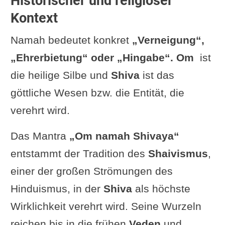
Historischer und religiöser
Kontext
Namah bedeutet konkret
„Verneigung“,
„Ehrerbietung“ oder „Hingabe“. Om
ist
die heilige Silbe und
Shiva
ist das
göttliche Wesen bzw. die Entität, die
verehrt wird.
Das Mantra
„Om namah Shivaya“
entstammt der Tradition des
Shaivismus
,
einer der großen Strömungen des
Hinduismus, in der
Shiva
als höchste
Wirklichkeit verehrt wird. Seine Wurzeln
reichen bis in die frühen
Veden
und