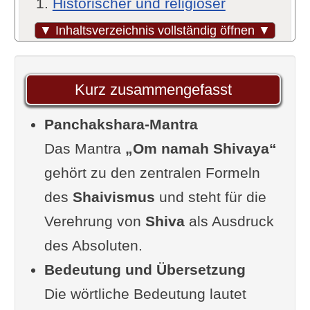
Historischer und religiöser
Kontext
▼ Inhaltsverzeichnis vollständig öffnen ▼
Symbolik der fünf Silben
Aussprache von Om namah
Kurz zusammengefasst
Shivaya
Panchakshara-Mantra
Gesungen
Das Mantra
Wirkungen von Om namah
„Om namah Shivaya“
gehört zu den zentralen Formeln
Shivaya
des
Praktische Anwendung im Alltag
Shaivismus
und steht für die
Verehrung von
Konkrete Übung
Shiva
als Ausdruck
des Absoluten.
Erklärungen und Erläuterungen
Bedeutung und Übersetzung
zum Mantra (Video)
Die wörtliche Bedeutung lautet
Erläuterungen von Swami