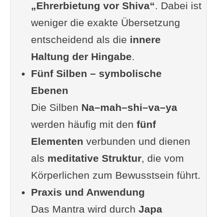
„Ehrerbietung vor Shiva“
Sivananda
. Dabei ist
weniger die exakte Übersetzung
Frage oder Ergänzung von dir
entscheidend als die
Im Zusammenhang interessant
innere
Haltung der Hingabe
Fun Facts zum Thema Mantra
.
Fünf Silben – symbolische
& Om namah Shivaya
Ebenen
Weiterlesen
Die Silben
Na–mah–shi–va–ya
werden häufig mit den
fünf
Elementen
verbunden und dienen
als
meditative Struktur
, die vom
Körperlichen zum Bewusstsein führt.
Praxis und Anwendung
Das Mantra wird durch
Japa