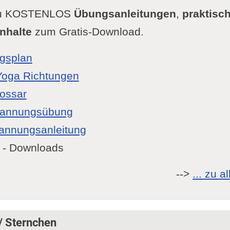
 Du KOSTENLOS
Übungsanleitungen
,
praktisch
nhalte
zum Gratis-Download.
gsplan
Yoga Richtungen
lossar
pannungsübung
annungsanleitung
- Downloads
-->
... zu 
 / Sternchen