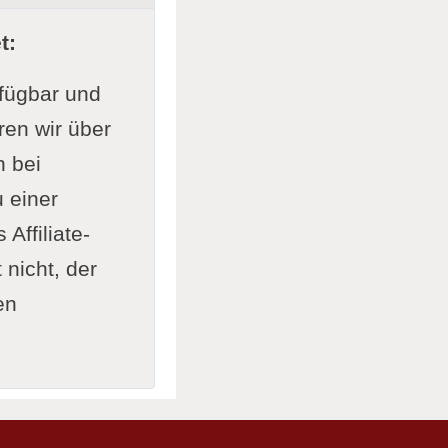
t:
rfügbar und
ren wir über
n bei
 einer
Affiliate-
nicht, der
en