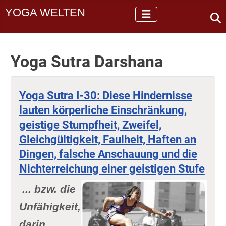
YOGA WELTEN
Yoga Sutra Darshana
Yoga Sutra I-30: Diese Hindernisse
lauten körperliche Einschränkung,
geistige Stumpfheit, Zweifel,
Gleichgültigkeit, Faulheit, Haften an
Dingen, falsche Anschauung und die
Nichterreichung einer geistigen Stufe
... bzw. die
Unfähigkeit,
darin