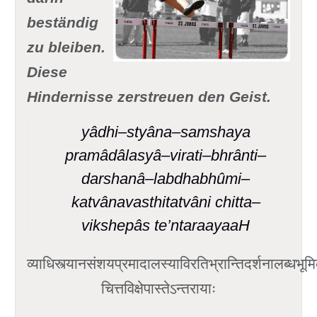
beständig
zu bleiben.
Diese
Hindernisse zerstreuen den Geist.
yâdhi–styâna–samshaya
pramâdâlasyâ–virati–bhrânti–
darshanâ–labdhabhûmi–
katvânavasthitatvâni chitta–
vikshepâs te’ntaraayaaH
व्याधिस्त्यानसंशयप्रमादालस्याविरतिभ्रान्तिदर्शनालब्धभूम
चित्तविक्षेपास्तेऽन्तरायाः