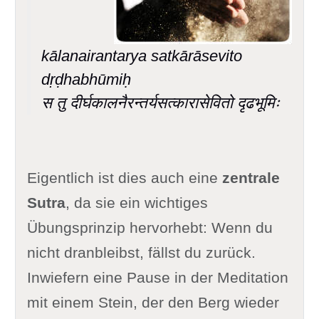
kālanairantarya satkārāsevito
dṛḍhabhūmiḥ
स तु दीर्घकालनैरन्तर्यसत्कारासेवितो दृढभूमिः
Eigentlich ist dies auch eine
zentrale
Sutra
, da sie ein wichtiges
Übungsprinzip hervorhebt: Wenn du
nicht dranbleibst, fällst du zurück.
Inwiefern eine Pause in der Meditation
mit einem Stein, der den Berg wieder