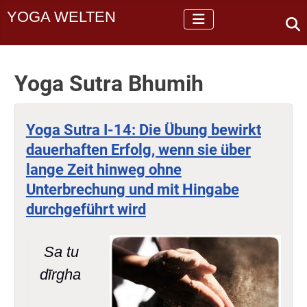
YOGA WELTEN
Yoga Sutra Bhumih
Yoga Sutra I-14: Die Übung bewirkt
dauerhaften Erfolg, wenn sie über
lange Zeit hinweg ohne
Unterbrechung und mit Hingabe
durchgeführt wird
Sa tu
dīrgha