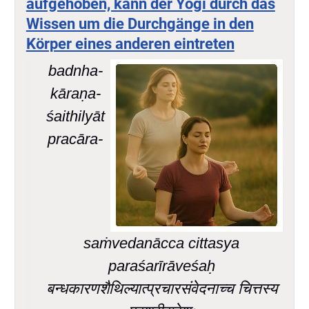
aufgehoben, kann der Yogi durch das
Wissen um die Durchgänge in den
Körper eines anderen eintreten
badnha-
kāraṇa-
śaithilyāt
pracāra-
saṁvedanācca cittasya
paraśarīrāveśaḥ
बन्धकारणशैथिल्यात्प्रचारसंवेदनाच्च चित्तस्य