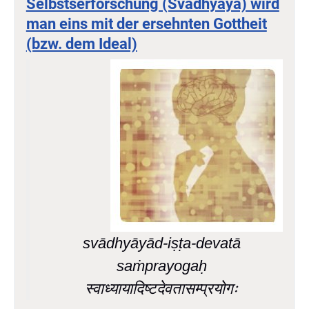
Selbstserforschung (Svadhyaya) wird
man eins mit der ersehnten Gottheit
(bzw. dem Ideal)
svādhyāyād-iṣṭa-devatā
saṁprayogaḥ
स्वाध्यायादिष्टदेवतासम्प्रयोगः