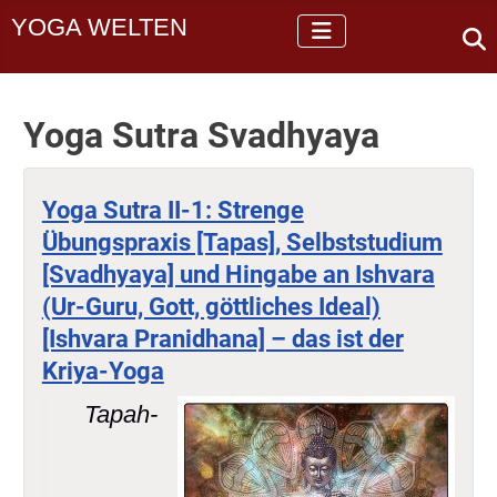
YOGA WELTEN
Yoga Sutra Svadhyaya
Yoga Sutra II-1: Strenge
Übungspraxis [Tapas], Selbststudium
[Svadhyaya] und Hingabe an Ishvara
(Ur-Guru, Gott, göttliches Ideal)
[Ishvara Pranidhana] – das ist der
Kriya-Yoga
Tapah-