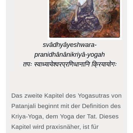
svâdhyâyeshwara-
pranidhânânikriyâ-yogah
तपः स्वाध्यायेश्वरप्रणिधानानि क्रियायोगः
Das zweite Kapitel des Yogasutras von
Patanjali beginnt mit der Definition des
Kriya-Yoga, dem Yoga der Tat. Dieses
Kapitel wird praxisnäher, ist für