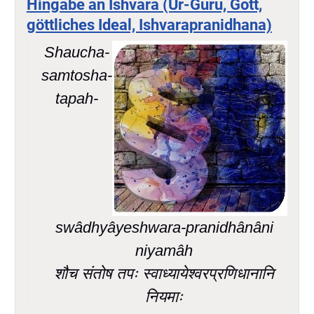
Hingabe an Ishvara (Ur-Guru, Gott,
göttliches Ideal, Ishvarapranidhana)
Shaucha-
samtosha-
tapah-
swâdhyâyeshwara-pranidhânâni
niyamâh
शौच संतोष तपः स्वाध्यायेश्वरप्रणिधानानि
नियमाः