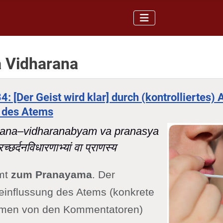
a Vidharana
4: [Der Geist wird klar] durch (kontrolliertes)
n des Atems
ana–vidharanabyam va pranasya
रच्छर्दनविधारणाभ्यां वा प्राणस्य
mt
zum Pranayama
. Der
influssung des Atems (konkrete
men von den Kommentatoren)