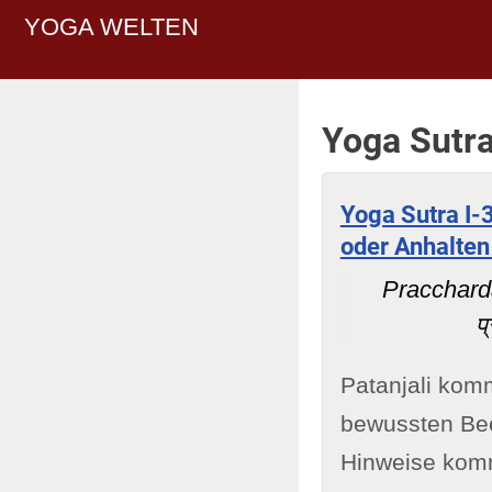
YOGA WELTEN
Yoga Sutr
Yoga Sutra I-3
oder Anhalte
Pracchard
प्
Patanjali kom
bewussten Bee
Hinweise kom