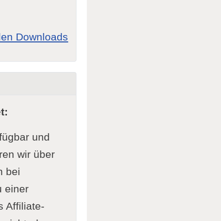
allen Downloads
t:
rfügbar und
ren wir über
n bei
 einer
Affiliate-