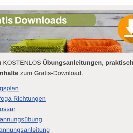
 Du KOSTENLOS
Übungsanleitungen
,
praktisch
nhalte
zum Gratis-Download.
gsplan
Yoga Richtungen
lossar
pannungsübung
annungsanleitung