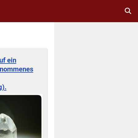
uf ein
genommenes
g).