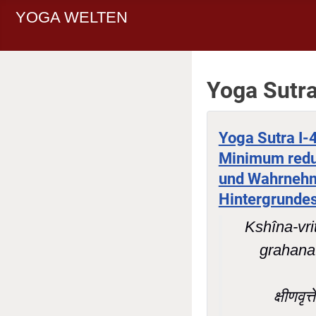
YOGA WELTEN
Yoga Sutr
Yoga Sutra I-
Minimum redu
und Wahrnehmu
Hintergrundes
Kshîna-vri
grahana
क्षीणवृत