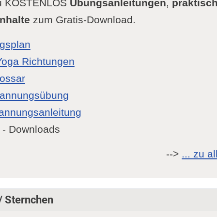
 Du KOSTENLOS
Übungsanleitungen
,
praktisch
nhalte
zum Gratis-Download.
gsplan
Yoga Richtungen
lossar
pannungsübung
annungsanleitung
- Downloads
-->
... zu 
 / Sternchen