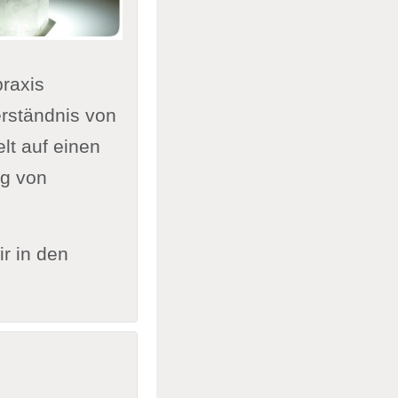
praxis
erständnis von
lt auf einen
ng von
r in den