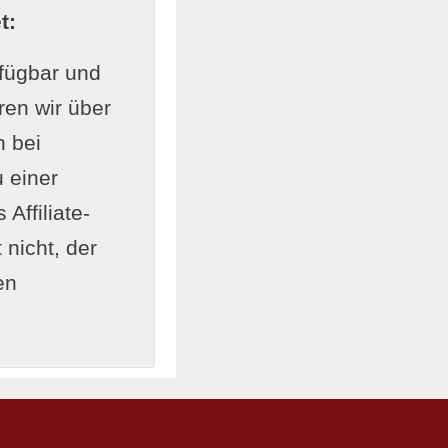
t:
rfügbar und
ren wir über
n bei
 einer
Affiliate-
nicht, der
en