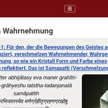
a Wahrnehmung
41: Für den, der die Bewegungen des Geistes a
ziert, verschmelzen Wahrnehmender, Wahr
ng, so wie ein Kristall Form und Farbe eines
 reflektiert. Das ist Samapatti (Verschmelzun
tter abhijâtasy eva maner grahîtri-
-grâhyeshu tatstha-tadanjanatâ
samâpattih
्तेरभिजातस्येव मणेर्ग्रहीतृग्रहणग्राह्येषु