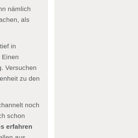
nn nämlich
achen, als
ief in
 Einen
g. Versuchen
fenheit zu den
channelt noch
och schon
es erfahren
ellen aus