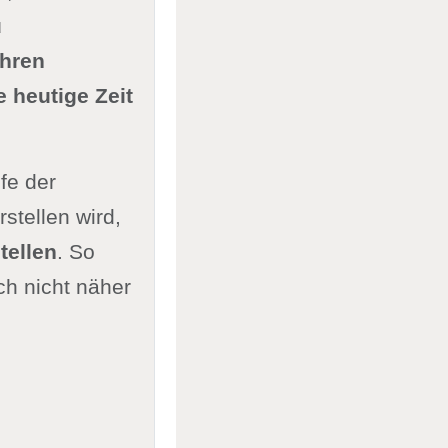
u
ehren
e heutige Zeit
fe der
stellen wird,
tellen
. So
ch nicht näher