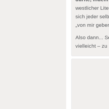
westlicher Lit
sich jeder sel
„von mir gebe
Also dann... S
vielleicht – zu