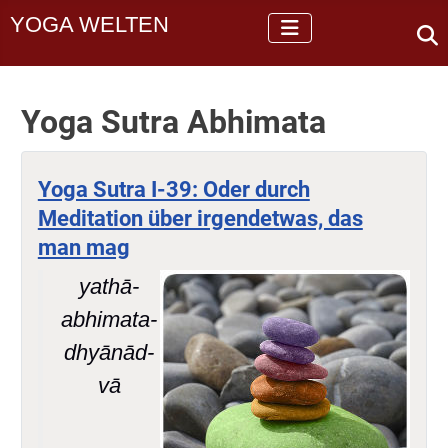
YOGA WELTEN
Yoga Sutra Abhimata
Yoga Sutra I-39: Oder durch
Meditation über irgendetwas, das
man mag
yathā-
abhimata-
dhyānād-
vā