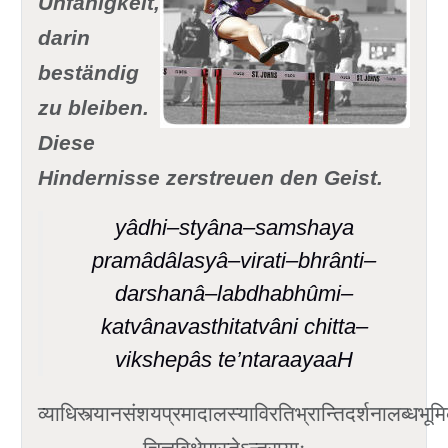
Unfähigkeit,
darin
beständig
zu bleiben.
Diese
Hindernisse zerstreuen den Geist.
yâdhi–styâna–samshaya
pramâdâlasyâ–virati–bhrânti–
darshanâ–labdhabhûmi–
katvânavasthitatvâni chitta–
vikshepâs te’ntaraayaaH
व्याधिस्त्यानसंशयप्रमादालस्याविरतिभ्रान्तिदर्शनालब्धभूम