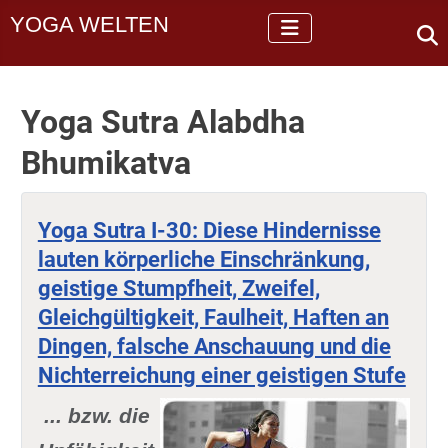
YOGA WELTEN
Yoga Sutra Alabdha
Bhumikatva
Yoga Sutra I-30: Diese Hindernisse
lauten körperliche Einschränkung,
geistige Stumpfheit, Zweifel,
Gleichgültigkeit, Faulheit, Haften an
Dingen, falsche Anschauung und die
Nichterreichung einer geistigen Stufe
... bzw. die