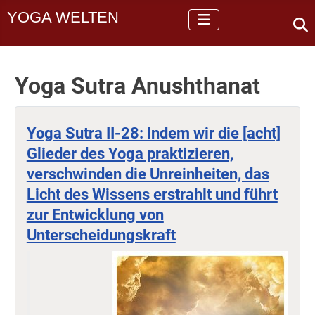
YOGA WELTEN
Yoga Sutra Anushthanat
Yoga Sutra II-28: Indem wir die [acht]
Glieder des Yoga praktizieren,
verschwinden die Unreinheiten, das
Licht des Wissens erstrahlt und führt
zur Entwicklung von
Unterscheidungskraft