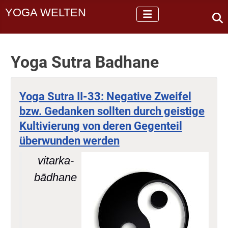
YOGA WELTEN
Yoga Sutra Badhane
Yoga Sutra II-33: Negative Zweifel
bzw. Gedanken sollten durch geistige
Kultivierung von deren Gegenteil
überwunden werden
vitarka-
bādhane