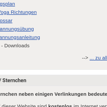
gsplan
Yoga Richtungen
lossar
pannungsübung
annungsanleitung
- Downloads
-->
... zu 
 / Sternchen
ernchen neben einigen Verlinkungen bedeute
f dieser Website sind
kostenlos
im Internet ve