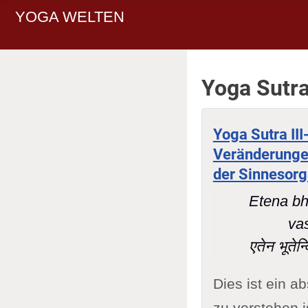
YOGA WELTEN
Yoga Sutra
Yoga Sutra III
Veränderungen
der Sinnesor
Etena bh
va
एतेन भूतेन्
Dies ist ein ab
zu verstehen 