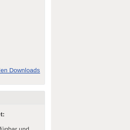
allen Downloads
t:
rfügbar und