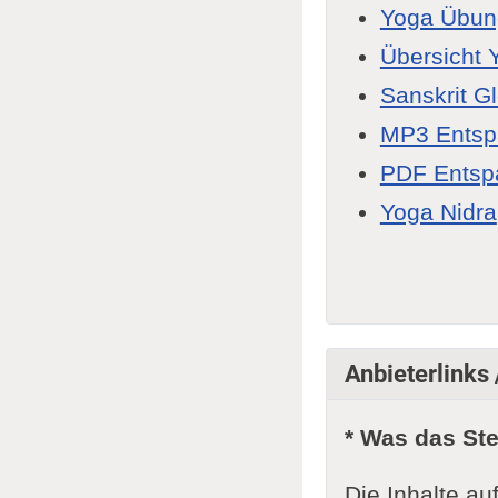
Yoga Übun
Übersicht 
Sanskrit G
MP3 Ents
PDF Entsp
Yoga Nidra
Anbieterlinks
* Was das St
Die Inhalte au