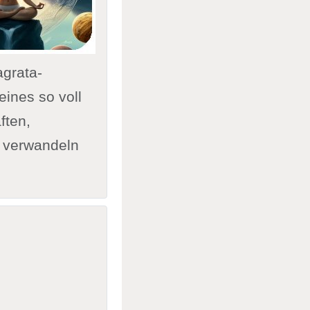
agrata-
ines so voll
ften,
 verwandeln