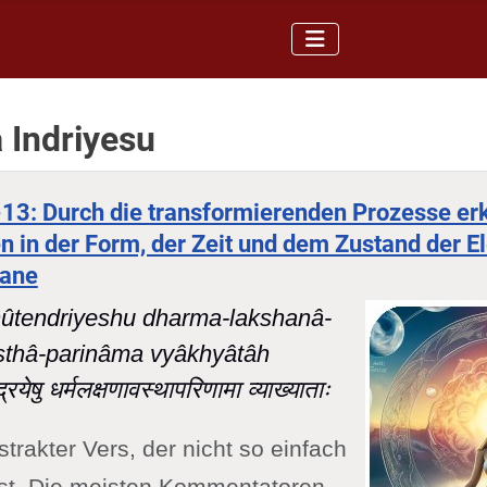
 Indriyesu
-13: Durch die transformierenden Prozesse erk
 in der Form, der Zeit und dem Zustand der 
gane
ûtendriyeshu dharma-lakshanâ-
sthâ-parinâma vyâkhyâtâh
द्रियेषु धर्मलक्षणावस्थापरिणामा व्याख्याताः
strakter Vers, der nicht so einfach
ist. Die meisten Kommentatoren