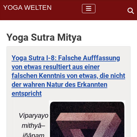
YOGA WELTEN
Yoga Sutra Mitya
Yoga Sutra I-8: Falsche Aufffassung
von etwas resultiert aus einer
falschen Kenntnis von etwas, die nicht
der wahren Natur des Erkannten
entspricht
Viparyayo
mithyâ–
jñânam