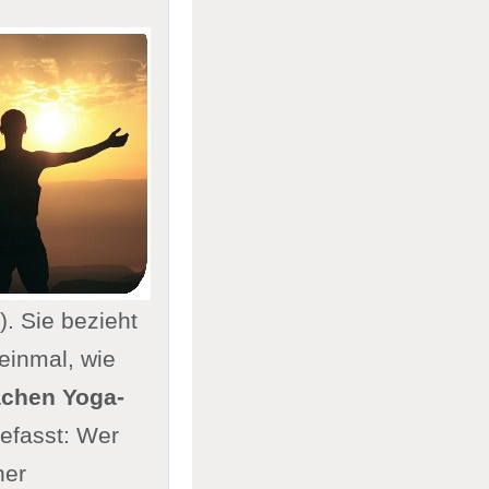
). Sie bezieht
einmal, wie
achen Yoga-
gefasst: Wer
ner