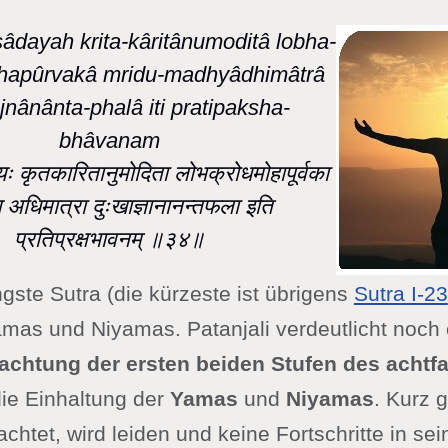
sâdayah krita-kâritânumoditâ lobha-
hapûrvakâ mridu-madhyâdhimâtrâ
nânânta-phalâ iti pratipaksha-
bhâvanam
दयः कृतकारितानुमोदिता लोभक्रोधमोहापूर्वका
्य अधिमात्रा दुःखाज्ञानानन्तफला इति
प्रतिप्रक्षभावनम् ॥३४॥
ängste Sutra (die kürzeste ist übrigens
Sutra I-23
amas und Niyamas. Patanjali verdeutlicht noch 
achtung der ersten beiden Stufen des achtf
die Einhaltung der
Yamas
und
Niyamas
. Kurz 
achtet, wird leiden und keine Fortschritte in sei