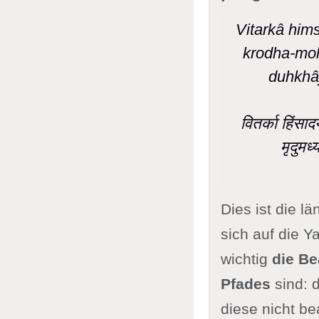
Vitarkâ him
krodha-mo
duhkhâj
वितर्का हिंसा
मृदुमध
Dies ist die l
sich auf die Y
wichtig
die Be
Pfades
sind: 
diese nicht be