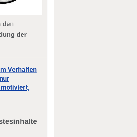
n den
dung der
em Verhalten
 nur
motiviert,
stesinhalte