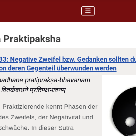
 Praktipaksha
-33: Negative Zweifel bzw. Gedanken sollten d
von deren Gegenteil überwunden werden
-bādhane pratiprakṣa-bhāvanam
वितर्कबाधने प्रतिपक्षभावनम्
ll Praktizierende kennt Phasen der
des Zweifels, der Negativität und
Schwäche. In dieser Sutra