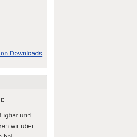
allen Downloads
t:
rfügbar und
ren wir über
n bei