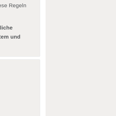
iese Regeln
liche
ktem und