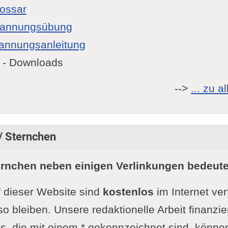
lossar
pannungsübung
annungsanleitung
- Downloads
-->
... zu 
 / Sternchen
ernchen neben einigen Verlinkungen bedeute
f dieser Website sind
kostenlos
im Internet ve
so bleiben. Unsere redaktionelle Arbeit finanzie
s, die mit einem * gekennzeichnet sind, könne