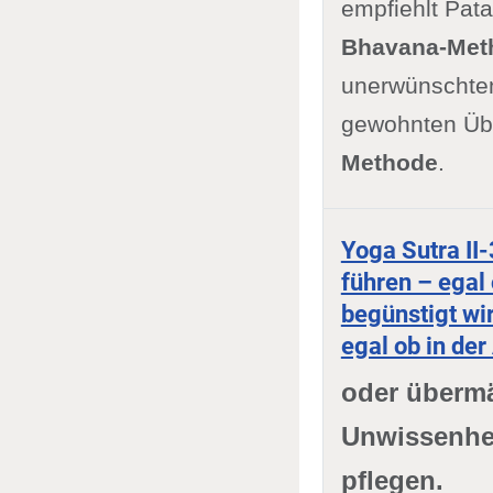
empfiehlt Pat
Bhavana-Met
unerwünschten
gewohnten Übe
Methode
.
Yoga Sutra II
führen – egal 
begünstigt wir
egal ob in de
oder übermä
Unwissenhei
pflegen.