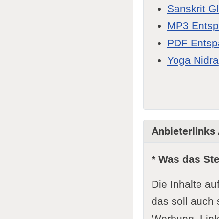
Sanskrit G
MP3 Ents
PDF Entsp
Yoga Nidra
Anbieterlinks
* Was das St
Die Inhalte au
das soll auch 
Werbung. Link