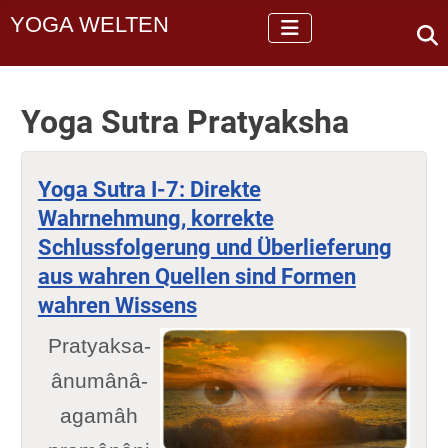
YOGA WELTEN
Yoga Sutra Pratyaksha
Yoga Sutra I-7: Direkte
Wahrnehmung, korrekte
Schlussfolgerung und Überlieferung
aus wahren Quellen sind Formen
wahren Wissens
Pratyaksa-
ânumânâ-
agamâh