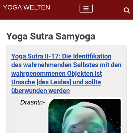
YOGA WELTEN
Yoga Sutra Samyoga
Yoga Sutra II-17: Die Identifikation
des wahrnehmenden Selbstes mit den
wahrgenommenen Objekten ist
Ursache [des Leides] und sollte
überwunden werden
Drashtri-