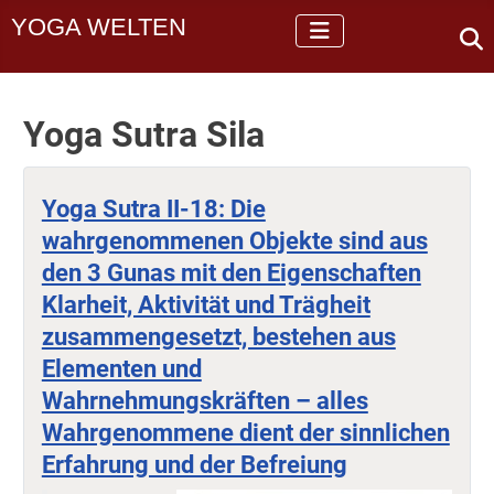
YOGA WELTEN
Yoga Sutra Sila
Yoga Sutra II-18: Die
wahrgenommenen Objekte sind aus
den 3 Gunas mit den Eigenschaften
Klarheit, Aktivität und Trägheit
zusammengesetzt, bestehen aus
Elementen und
Wahrnehmungskräften – alles
Wahrgenommene dient der sinnlichen
Erfahrung und der Befreiung