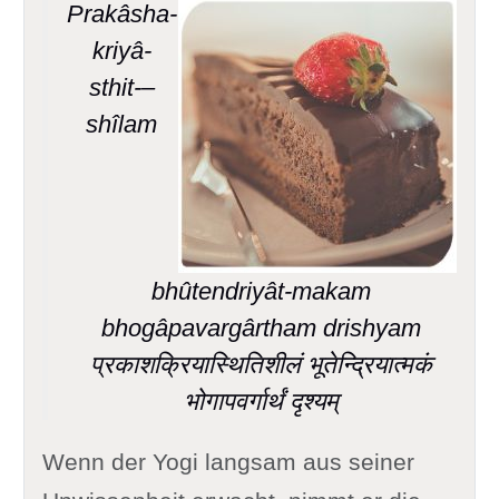
Prakâsha-
kriyâ-
sthit-–
shîlam
bhûtendriyât-makam
bhogâpavargârtham drishyam
प्रकाशक्रियास्थितिशीलं भूतेन्द्रियात्मकं
भोगापवर्गार्थं दृश्यम्
Wenn der Yogi langsam aus seiner