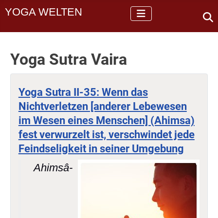
YOGA WELTEN
Yoga Sutra Vaira
Yoga Sutra II-35: Wenn das
Nichtverletzen [anderer Lebewesen
im Wesen eines Menschen] (Ahimsa)
fest verwurzelt ist, verschwindet jede
Feindseligkeit in seiner Umgebung
Ahimsâ-