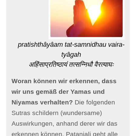
pratishthâyâam tat-samnidhau vaira-
tyâgah
अहिंसाप्रतिष्ठायं तत्सन्निधौ वैरत्याघः
Woran können wir erkennen, dass
wir uns gemäß der Yamas und
Niyamas verhalten?
Die folgenden
Sutras schildern (wundersame)
Auswirkungen, anhand derer wir das
erkennen können. Patanjali geht alle