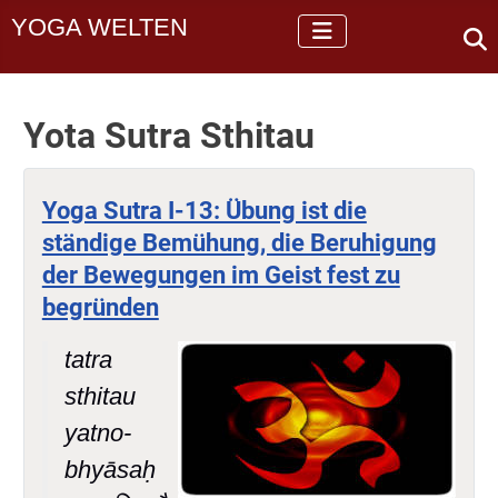
YOGA WELTEN
Yota Sutra Sthitau
Yoga Sutra I-13: Übung ist die
ständige Bemühung, die Beruhigung
der Bewegungen im Geist fest zu
begründen
tatra
sthitau
yatno-
bhyāsaḥ