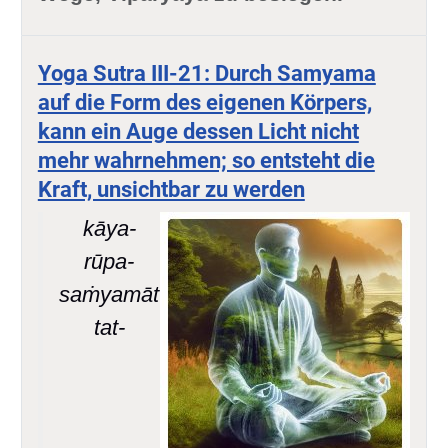
Yoga Sutra III-21: Durch Samyama
auf die Form des eigenen Körpers,
kann ein Auge dessen Licht nicht
mehr wahrnehmen; so entsteht die
Kraft, unsichtbar zu werden
kāya-
rūpa-
saṁyamāt
tat-