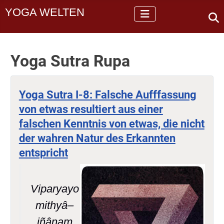
YOGA WELTEN
Yoga Sutra Rupa
Yoga Sutra I-8: Falsche Aufffassung
von etwas resultiert aus einer
falschen Kenntnis von etwas, die nicht
der wahren Natur des Erkannten
entspricht
Viparyayo
mithyâ–
jñânam