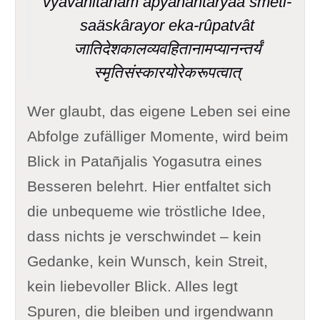
vyavahitânâm apyânantaryaä smëti-
saäskârayor eka-rûpatvât
जातिदेशकालव्यवहितानामप्यानन्तर्यं
स्मृतिसंस्कारयोरेकरूपत्वात्
Wer glaubt, das eigene Leben sei eine
Abfolge zufälliger Momente, wird beim
Blick in Patañjalis Yogasutra eines
Besseren belehrt. Hier entfaltet sich
die unbequeme wie tröstliche Idee,
dass nichts je verschwindet – kein
Gedanke, kein Wunsch, kein Streit,
kein liebevoller Blick. Alles legt
Spuren, die bleiben und irgendwann