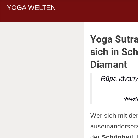
YOGA WELTEN
Yoga Sutra
sich in Sc
Diamant
Rûpa-lâvany
रूपला
Wer sich mit de
auseinandersetzt
der
Schönheit
,