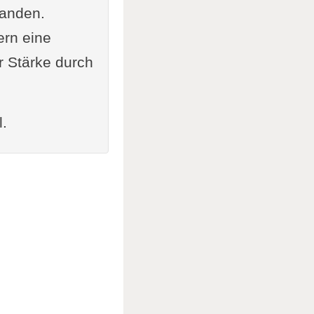
tanden.
ern eine
r Stärke durch
l.