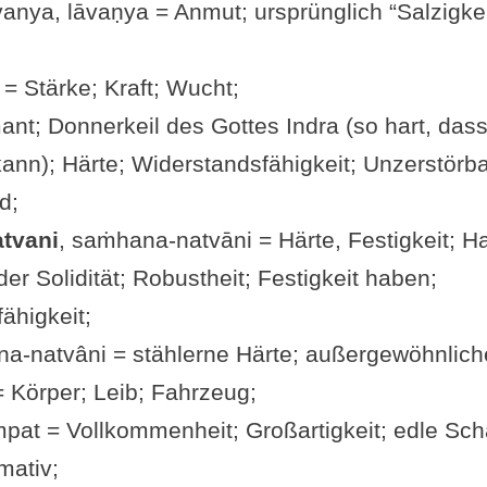
âvanya, lāvaṇya = Anmut; ursprünglich “Salzigkei
= Stärke; Kraft; Wucht;
nt; Donnerkeil des Gottes Indra (so hart, dass
ann); Härte; Widerstandsfähigkeit; Unzerstörba
d;
tvani
, saṁhana-natvāni = Härte, Festigkeit; Hal
er Solidität; Robustheit; Festigkeit haben;
ähigkeit;
a-natvâni = stählerne Härte; außergewöhnliche
= Körper; Leib; Fahrzeug;
ṁpat = Vollkommenheit; Großartigkeit; edle Schä
mativ;