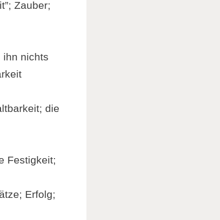
t”; Zauber;
 ihn nichts
rkeit
tbarkeit; die
 Festigkeit;
tze; Erfolg;