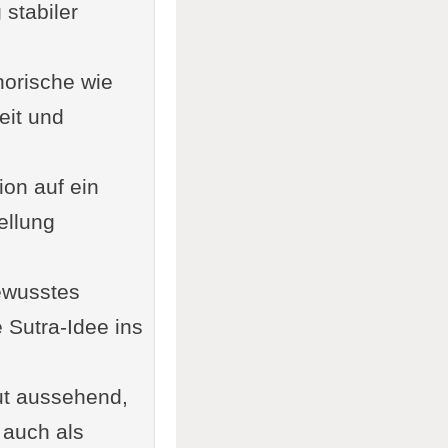
 stabiler
horische wie
eit und
ion auf ein
ellung
ewusstes
 Sutra-Idee ins
gut aussehend,
 auch als