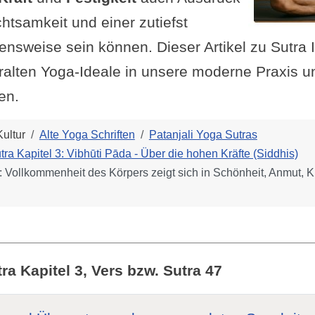
chtsamkeit und einer zutiefst
nsweise sein können. Dieser Artikel zu Sutra II
uralten Yoga-Ideale in unsere moderne Praxis u
en.
ultur
Alte Yoga Schriften
Patanjali Yoga Sutras
tra Kapitel 3: Vibhūti Pāda - Über die hohen Kräfte (Siddhis)
7: Vollkommenheit des Körpers zeigt sich in Schönheit, Anmut, Kr
ra Kapitel 3, Vers bzw. Sutra 47