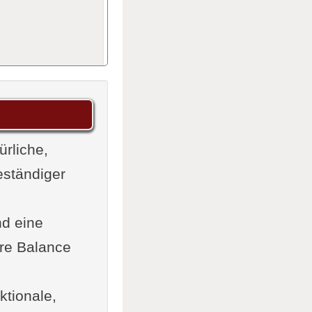
ürliche,
eständiger
örper zu
nd eine
ere Balance
ktionale,