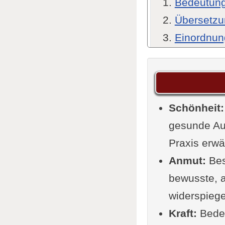
Bedeutung
Übersetzu
Einordnun
Siddhi: V
Bedeut
Klassis
Schönheit:
Modern
gesunde Au
Übungen: 
Praxis erwä
gelangen
Anmut:
Vorsch
Bes
bewusste, a
Sutra 3
widerspiege
Pragma
Kraft:
Kommentar
Bedeu