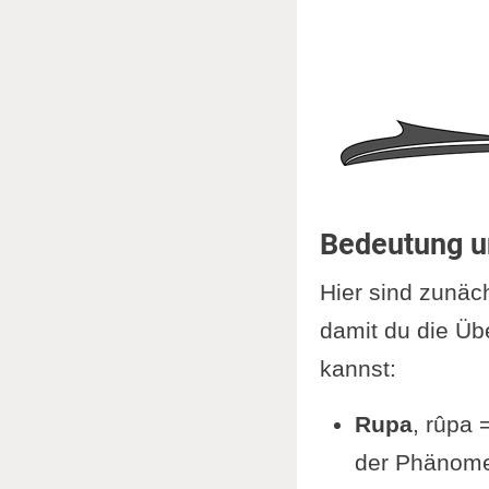
Bedeutung u
Hier sind zunäc
damit du die Üb
kannst:
Rupa
, rûpa
der Phänom