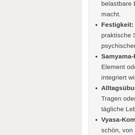
belastbare 
Siehe auc
macht.
Ergänzung
Festigkeit:
Interessan
praktische 
Videos zu 
psychischer
Beliebt & 
Samyama-P
Alte S
Element ode
integriert wi
Alltagsübu
Tragen oder
tägliche Le
Vyasa-Kom
schön, von 