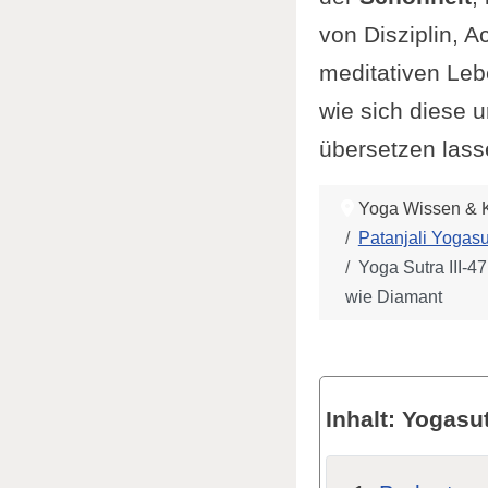
von Disziplin, A
meditativen Lebe
wie sich diese 
übersetzen lass
Yoga Wissen & K
Patanjali Yogasu
Yoga Sutra III-4
wie Diamant
Inhalt: Yogasut