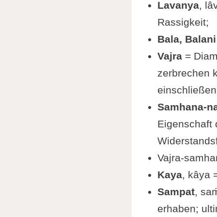
Lavanya
, l
Rassigkeit;
Bala, Balani
Vajra
= Diama
zerbrechen k
einschließen
Samhana-na
Eigenschaft d
Widerstandsf
Vajra-samhan
Kaya
, kâya 
Sampat
, sa
erhaben; ulti