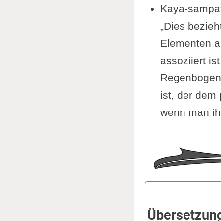
Kaya-sampat
„Dies bezieht
Elementen al
assoziiert is
Regenbogenkö
ist, der dem
wenn man ih
Übersetzung