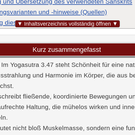
 und Übersetzung des verwendeten Sanskrits
ngsvarianten und -hinweise (Quellen)
g dieser Sutra im Yogasutra
▼ Inhaltsverzeichnis vollständig öffnen ▼
ollkommenheit des Körpers
ung der Schlüsselbegriffe
Kurz zusammengefasst
che Interpretationen
e Perspektive und Praxiserfahrung
Im Yogasutra 3.47 steht Schönheit für eine nat
sstrahlung und Harmonie im Körper, die aus b
Wie genau vorgehen, um zum vollkommenen K
chst.
?
lag für eine Samyama-Praxis
chreibt fließende, koordinierte Bewegungen u
ufrechte Haltung, die mühelos wirken und inn
.47 im Alltag üben
ln.
tische Mini-Rituale
 von Vyasa zu Sutra 3.47
tet nicht bloß Muskelmasse, sondern eine fun