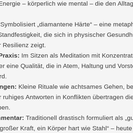
Energie – körperlich wie mental – die den Alltag
h folgende Sutras
en und Fragen von dir zur Sutra
te oder humorvolle Fakten zur Sutra
Symbolisiert „diamantene Härte“ – eine metap
Standfestigkeit, die sich in physischer Gesundh
Sutra III-47
 Resilienz zeigt.
gut bewertet: Bücher zum Yogasutra
raxis:
chriften auf Yoga-Welten.de
Im Sitzen als Meditation mit Konzentrat
r eine Qualität, die in Atem, Haltung und Vorst
rd.
ngen:
Kleine Rituale wie achtsames Gehen, b
 ruhiges Antworten in Konflikten übertragen die
ben.
mentar:
Traditionell drastisch formuliert als „
großer Kraft, ein Körper hart wie Stahl“ – heute