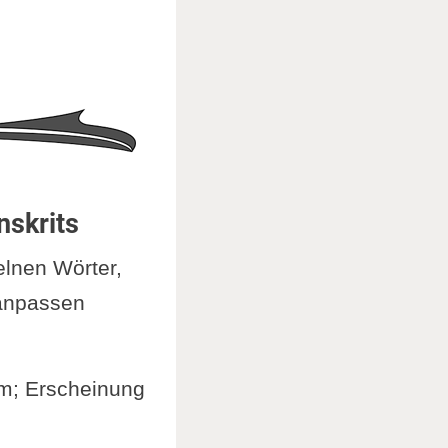
skrits
elnen Wörter,
 anpassen
rm; Erscheinung