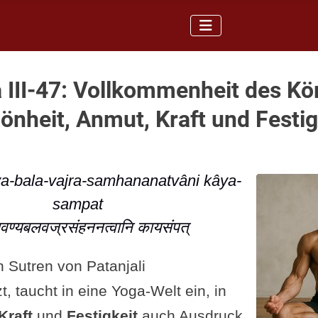
 III-47: Vollkommenheit des Kör
hönheit, Anmut, Kraft und Festig
a-bala-vajra-samhananatvâni kâya-
sampat
वण्यबलवज्रसंहननत्वानि कायसंपत्
n Sutren von Patanjali
, taucht in eine Yoga-Welt ein, in
Kraft
und
Festigkeit
auch Ausdruck