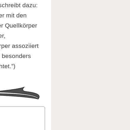
chreibt dazu:
er mit den
r Quellkörper
er,
per assoziiert
, besonders
et.”)