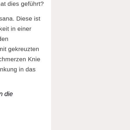
t dies geführt?
sana. Diese ist
eit in einer
eden
mit gekreuzten
schmerzen Knie
enkung in das
n die
na] können die Gegensatzpaare den Yogi nicht m