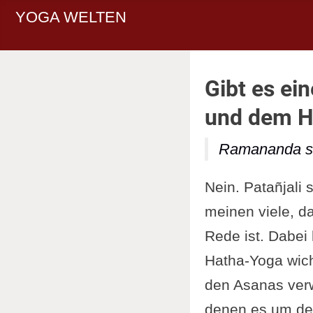
YOGA WELTEN
Gibt es e
und dem H
Ramananda sc
Nein. Patañjali
meinen viele, d
Rede ist. Dabei
Hatha-Yoga wich
den Asanas verw
denen es um de