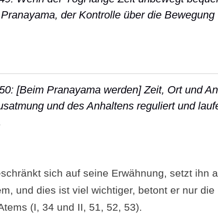
t Pranayama, der Kontrolle über die Bewegung
 Sutra II-49: Wenn der Yogi lange Zeit unbewe
-50: [Beim Pranayama werden] Zeit, Ort und An
satmung und des Anhaltens reguliert und lauf
.
 Sutra II-50: [Beim Pranayama werden] Zeit, Or
eschränkt sich auf seine Erwähnung, setzt ihn 
, und dies ist viel wichtiger, betont er nur die
ems (I, 34 und II, 51, 52, 53).