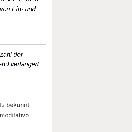
 von Ein- und
gt bequem sitzen kann, beginnt er mit Pranaya
zahl der
end verlängert
t und Anzahl der Einatmung, Ausatmung und des 
als bekannt
 meditative