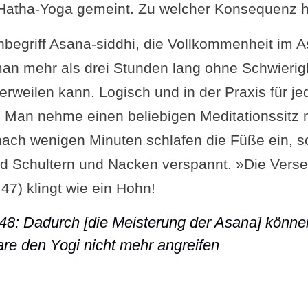
Hatha-Yoga gemeint. Zu welcher Konsequenz ha
hbegriff Asana-siddhi, die Vollkommenheit im A
man mehr als drei Stunden lang ohne Schwierigk
verweilen kann. Logisch und in der Praxis für j
. Man nehme einen beliebigen Meditationssitz 
ach wenigen Minuten schlafen die Füße ein, 
d Schultern und Nacken verspannt. »Die Vers
 47) klingt wie ein Hohn!
-48: Dadurch [die Meisterung der Asana] könne
e den Yogi nicht mehr angreifen
 Sutra II-48: Dadurch [die Meisterung der Asa