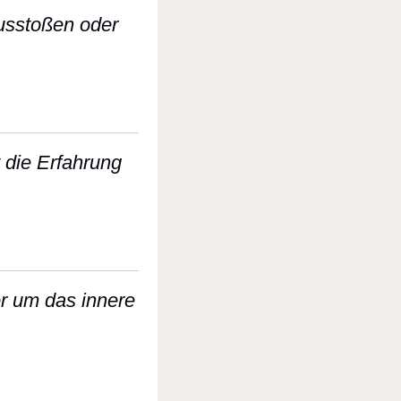
 Ausstoßen oder
lliertes) Ausstoßen oder Anhalten des Atems
 die Erfahrung
rschreitet die Erfahrung von Einatmung und Au
ier um das innere
er Schleier um das innere Licht auf