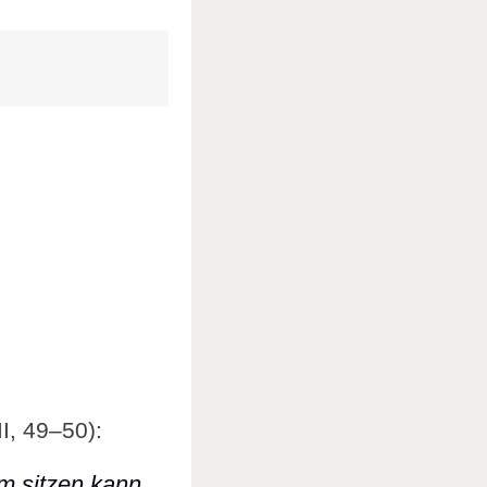
I, 49–50):
m sitzen kann,