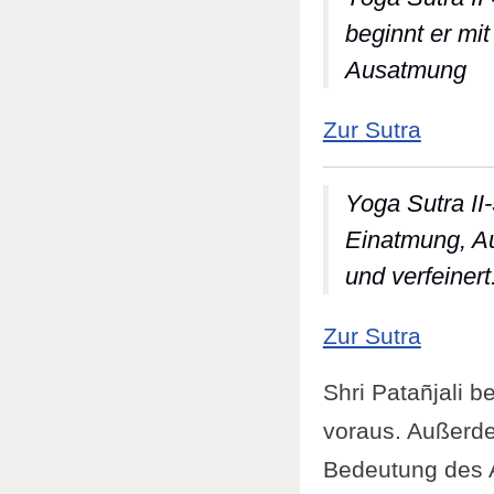
beginnt er mi
Ausatmung
: Yoga
Zur Sutra
Yoga Sutra II
Einatmung, Au
und verfeinert
: Yoga
Zur Sutra
Shri Patañjali b
voraus. Außerdem
Bedeutung des At