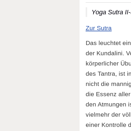
Yoga Sutra II-
: Yoga 
Zur Sutra
Das leuchtet ei
der Kundalini. V
körperlicher Üb
des Tantra, ist 
nicht die manni
die Essenz alle
den Atmungen ist
vielmehr der vö
einer Kontrolle