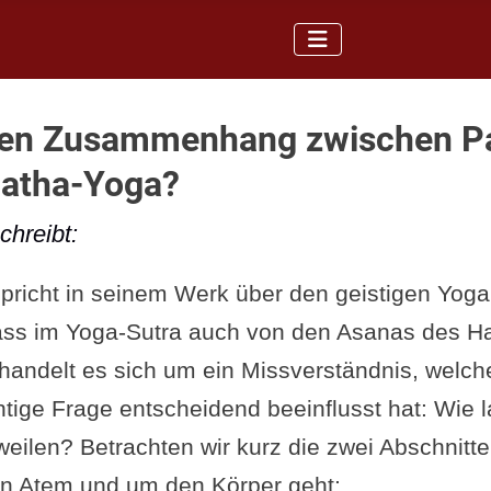
inen Zusammenhang zwischen Pa
atha-Yoga?
hreibt:
 spricht in seinem Werk über den geistigen Yo
ass im Yoga-Sutra auch von den Asanas des H
 handelt es sich um ein Missverständnis, welch
tige Frage entscheidend beeinflusst hat: Wie l
eilen? Betrachten wir kurz die zwei Abschnitte
n Atem und um den Körper geht: