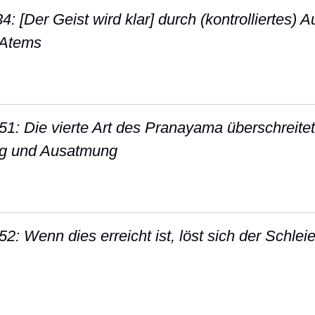
4: [Der Geist wird klar] durch (kontrolliertes)
 Atems
Sutra I-34: [Der Geist wird klar] durch (kontro
-51: Die vierte Art des Pranayama überschreitet
g und Ausatmung
 Sutra II-51: Die vierte Art des Pranayama übe
52: Wenn dies erreicht ist, löst sich der Schle
Sutra II-52: Wenn dies erreicht ist, löst sich d