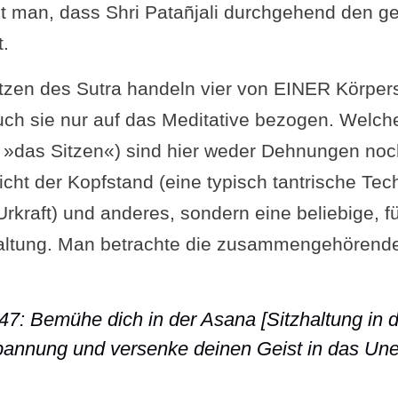
t man, dass Shri Patañjali durchgehend den gei
t.
zen des Sutra handeln vier von EINER Körpers
uch sie nur auf das Meditative bezogen. Welche
: »das Sitzen«) sind hier weder Dehnungen no
cht der Kopfstand (eine typisch tantrische Tec
kraft) und anderes, sondern eine beliebige, fü
altung. Man betrachte die zusammengehörende
-47: Bemühe dich in der Asana [Sitzhaltung in d
pannung und versenke deinen Geist in das Une
 Sutra II-47: Bemühe dich in der Asana [Sitzha