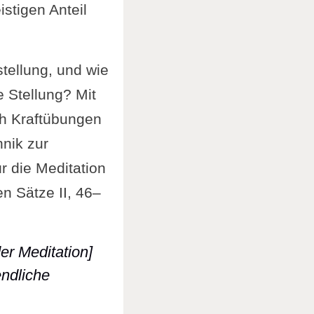
stigen Anteil
tellung, und wie
 Stellung? Mit
ch Kraftübungen
hnik zur
r die Meditation
n Sätze II, 46–
er Meditation]
ndliche
ltung in der Meditation] um tiefe Entspannung 