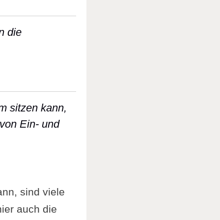
n die
na] können die Gegensatzpaare den Yogi nicht m
m sitzen kann,
 von Ein- und
gt bequem sitzen kann, beginnt er mit Pranaya
nn, sind viele
ier auch die