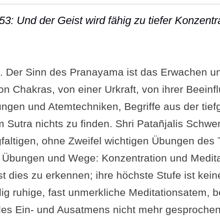
53: Und der Geist wird fähig zu tiefer Konzentr
Sutra II-53: Und der Geist wird fähig zu tiefer 
n. Der Sinn des Pranayama ist das Erwachen u
on Chakras, von einer Urkraft, von ihrer Beeinf
ungen und Atemtechniken, Begriffe aus der tief
im Sutra nichts zu finden. Shri Patañjalis Schw
gfaltigen, ohne Zweifel wichtigen Übungen des 
r Übungen und Wege: Konzentration und Meditat
 dies zu erkennen; ihre höchste Stufe ist kein
llig ruhige, fast unmerkliche Meditationsatem, 
 des Ein- und Ausatmens nicht mehr gesproche