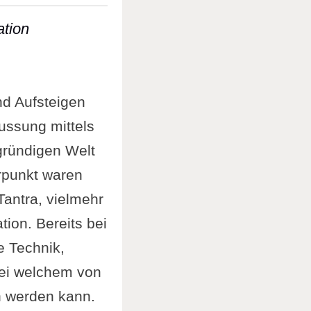
ation
Konzentration
nd Aufsteigen
lussung mittels
gründigen Welt
erpunkt waren
Tantra, vielmehr
ion. Bereits bei
e Technik,
bei welchem von
n werden kann.