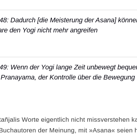
-48: Dadurch [die Meisterung der Asana] könne
e den Yogi nicht mehr angreifen
 Sutra II-48: Dadurch [die Meisterung der Asa
-49: Wenn der Yogi lange Zeit unbewegt beque
t Pranayama, der Kontrolle über die Bewegung
 Sutra II-49: Wenn der Yogi lange Zeit unbewe
ñjalis Worte eigentlich nicht missverstehen ka
Buchautoren der Meinung, mit »Asana« seien h