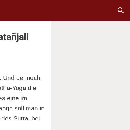
tañjali
ga. Und dennoch
atha-Yoga die
es eine im
ange soll man in
 des Sutra, bei