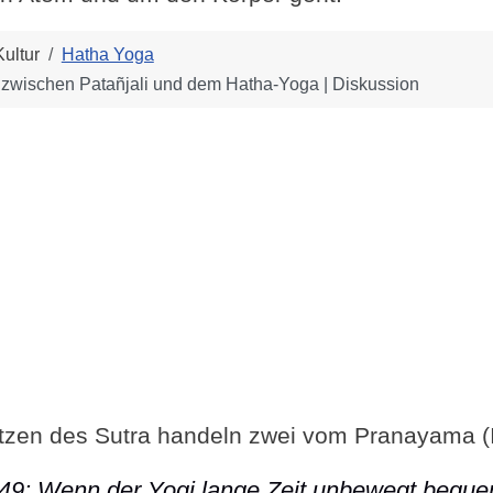
ultur
Hatha Yoga
ischen Patañjali und dem Hatha-Yoga | Diskussion
zen des Sutra handeln zwei vom Pranayama (I
-49: Wenn der Yogi lange Zeit unbewegt beque