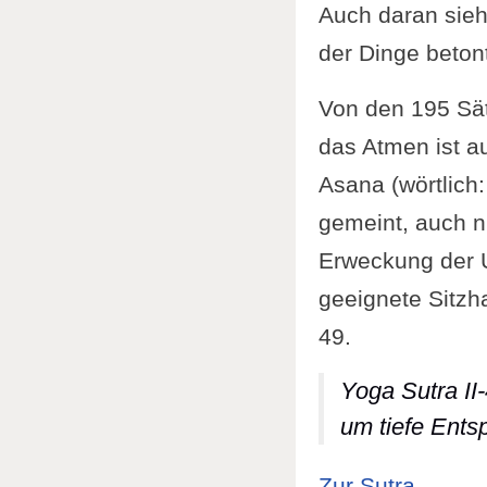
Auch daran sieh
der Dinge beton
Von den 195 Sät
das Atmen ist a
Asana (wörtlich
gemeint, auch ni
Erweckung der Ur
geeignete Sitzh
49.
Yoga Sutra II
um tiefe Ents
: Yoga
Zur Sutra