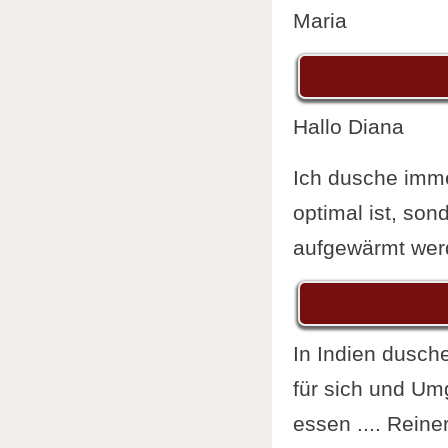
Maria
Hallo Diana
Ich dusche imme
optimal ist, so
aufgewärmt werd
In Indien dusch
für sich und Umg
essen .... Reine