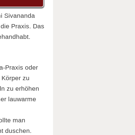
mi Sivananda
 die Praxis. Das
ehandhabt.
a-Praxis oder
 Körper zu
eln zu erhöhen
her lauwarme
ollte man
ht duschen.