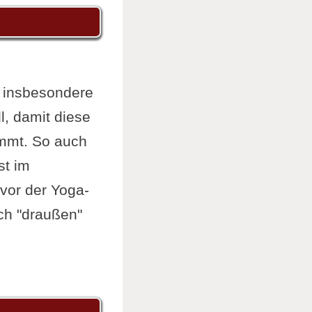
, insbesondere
l, damit diese
ommt. So auch
st im
vor der Yoga-
ch "draußen"