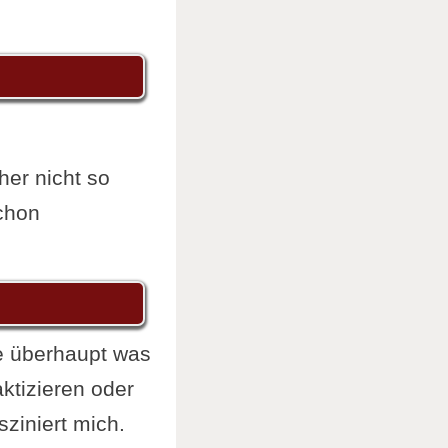
her nicht so
schon
e überhaupt was
ktizieren oder
sziniert mich.