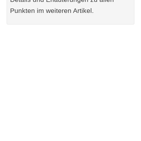
Fazit: Das perfekte Outfit für
Punkten im weiteren Artikel.
deinen Yogakurs
Ergänzung oder Frage von dir
Im Zusammenhang interessant
FunFacts rund um
Yogakleidung
Weiterlesen