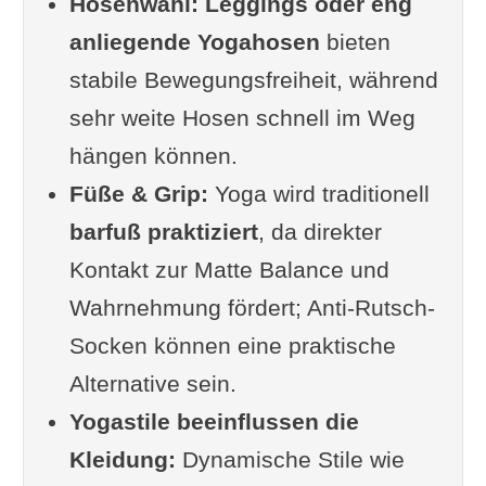
Hosenwahl:
BH / Sport-BH: Halt ohne
Leggings oder eng
anliegende Yogahosen
Einschränkung
bieten
stabile Bewegungsfreiheit, während
Was anziehen? – Hosen &
sehr weite Hosen schnell im Weg
Leggings
hängen können.
Leggings vs. Jogginghose
Füße & Grip:
Materialstärke (Blickdichte)
Yoga wird traditionell
barfuß praktiziert
Hoch geschnittener Bund für
, da direkter
Kontakt zur Matte Balance und
Stabilität
Wahrnehmung fördert; Anti-Rutsch-
Barfuß oder mit Socken?
Socken können eine praktische
Warum Yoga meist barfuß
Alternative sein.
praktiziert wird
Yogastile beeinflussen die
Alternativen: Anti-Rutsch-
Kleidung:
Socken
Dynamische Stile wie