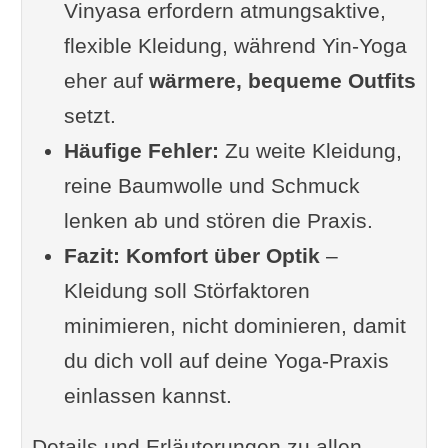
Vinyasa erfordern atmungsaktive,
Sonderfall: kalte Studios / Yin
flexible Kleidung, während Yin-Yoga
Yoga
eher auf
Unterschiede je nach Yogastil
wärmere, bequeme Outfits
setzt.
Hatha / Vinyasa: flexibel &
Häufige Fehler:
schweißgeeignet
Zu weite Kleidung,
reine Baumwolle und Schmuck
Yin / Restorative: warm &
lenken ab und stören die Praxis.
bequem
Fazit:
Hot Yoga: minimalistisch &
Komfort über Optik
–
Kleidung soll Störfaktoren
schnelltrocknend
minimieren, nicht dominieren, damit
Tipps aus dem Yoga-Forum
du dich voll auf deine Yoga-Praxis
Bequem aber körperbetont
einlassen kannst.
Neue Hülle – frischer Geist?
Häufige Fehler bei Yogakleidung
Details und Erläuterungen zu allen