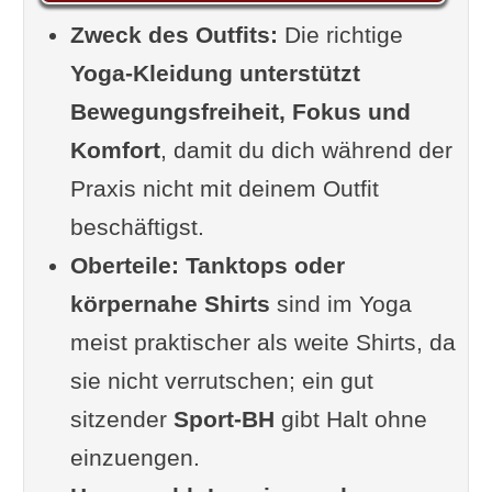
Zweck des Outfits:
Temperaturregulation
Die richtige
Yoga-Kleidung unterstützt
Vermeidung von Ablenkung
Bewegungsfreiheit, Fokus und
Grundregeln für Yogakleidung
Komfort
Eng anliegend, aber nicht
, damit du dich während der
Praxis nicht mit deinem Outfit
einschnürend
beschäftigst.
Elastische Materialien
Oberteile:
Keine störenden Nähte,
Tanktops oder
körpernahe Shirts
Reißverschlüsse oder Knöpfe
sind im Yoga
meist praktischer als weite Shirts, da
Was anziehen? – Oberteile
sie nicht verrutschen; ein gut
Tanktops vs. T-Shirts
sitzender
Warum zu weite Shirts
Sport-BH
gibt Halt ohne
einzuengen.
problematisch sind