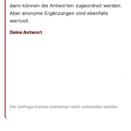
dann können die Antworten zugeordnet werden.
Aber anonyme Ergänzungen sind ebenfalls
wertvoll.
Deine Antwort
Dieses Feld bitte leer lassen
Absenden
und bisherige Antworten ansehen
Die Umfrage konnte momentan nicht vorbereitet werden.