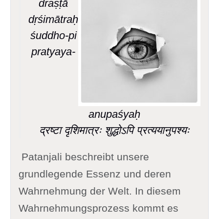
draṣṭā
dṛśimātraḥ
śuddho-pi
pratyaya-
anupaśyaḥ
द्रष्टा दृशिमात्रः शुद्धोऽपि प्रत्ययानुपश्यः
Patanjali beschreibt unsere
grundlegende Essenz und deren
Wahrnehmung der Welt. In diesem
Wahrnehmungsprozess kommt es