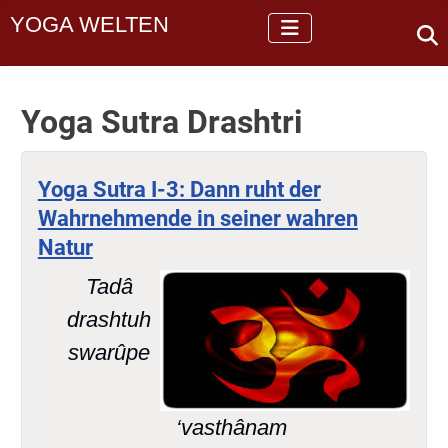
YOGA WELTEN
Yoga Sutra Drashtri
Yoga Sutra I-3: Dann ruht der
Wahrnehmende in seiner wahren
Natur
Tadâ
drashtuh
swarûpe
‘vasthânam