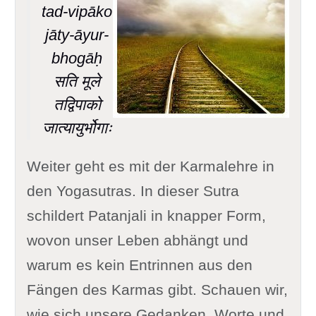
tad-vipāko
jāty-āyur-
bhogāḥ
सति मूले
तद्विपाको
जात्यायुर्भोगाः
Weiter geht es mit der Karmalehre in
den Yogasutras. In dieser Sutra
schildert Patanjali in knapper Form,
wovon unser Leben abhängt und
warum es kein Entrinnen aus den
Fängen des Karmas gibt. Schauen wir,
wie sich unsere Gedanken, Worte und