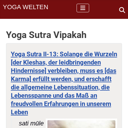
YOGA WELTEN
Yoga Sutra Vipakah
Yoga Sutra II-13: Solange die Wurzeln
[der Kleshas, der leidbringenden
Hindernisse] verbleiben, muss es [das
Karma] erfüllt werden, und erschafft
die allgemeine Lebenssituation, die
Lebensspanne und das Maß an
freudvollen Erfahrungen in unserem
Leben
sati mūle