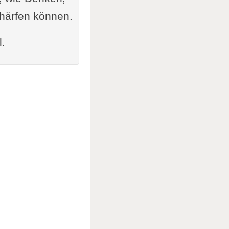
chärfen können.
l.