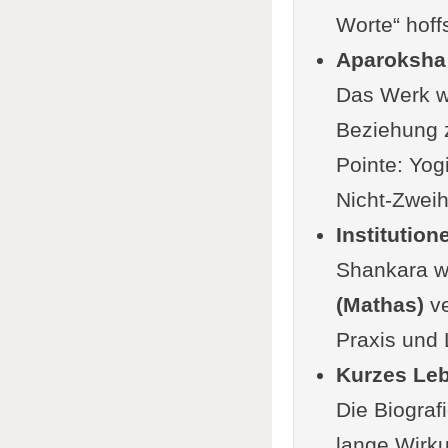
Worte“ hoff
Aparoksha 
Das Werk wi
Beziehung
Pointe: Yog
Nicht-Zweih
Institutio
Shankara wi
(Mathas)
ve
Praxis und 
Kurzes Leb
Die Biograf
lange Wirku