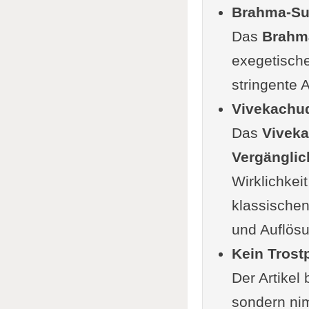
Brahma-Su
Das
Brahm
exegetische
stringente 
Vivekachud
Das
Vivek
Vergängli
Wirklichkei
klassische
und Auflösu
Kein Trostp
Der Artikel 
sondern nim