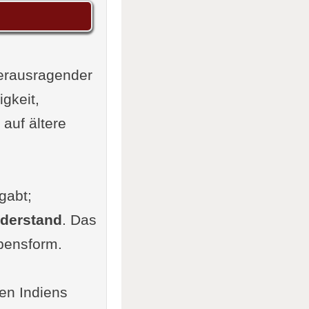
erausragender
igkeit,
auf ältere
gabt;
derstand
. Das
ebensform.
ren Indiens