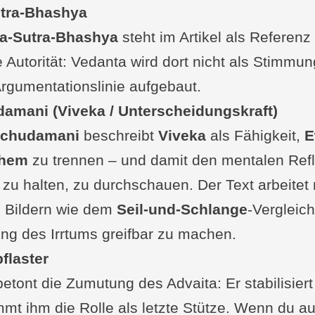
tra-Bhashya
a-Sutra-Bhashya
steht im Artikel als Referenz
 Autorität: Vedanta wird dort nicht als Stimmun
Argumentationslinie aufgebaut.
amani (Viveka / Unterscheidungskraft)
achudamani
beschreibt
Viveka
als Fähigkeit,
E
chem
zu trennen – und damit den mentalen Refl
t zu halten, zu durchschauen. Der Text arbeitet 
n Bildern wie dem
Seil-und-Schlange
-Vergleich
ng des Irrtums greifbar zu machen.
flaster
betont die Zumutung des Advaita: Er stabilisiert
mt ihm die Rolle als letzte Stütze. Wenn du a