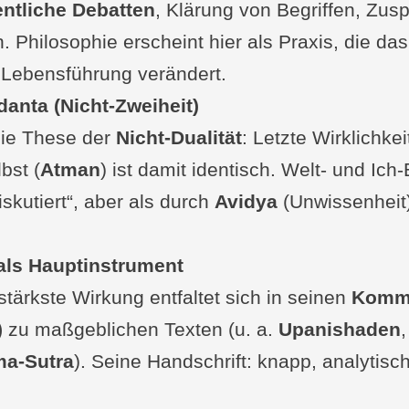
entliche Debatten
, Klärung von Begriffen, Zus
 Philosophie erscheint hier als Praxis, die d
 Lebensführung verändert.
danta (Nicht-Zweiheit)
 die These der
Nicht-Dualität
: Letzte Wirklichkei
bst (
Atman
) ist damit identisch. Welt- und Ic
iskutiert“, aber als durch
Avidya
(Unwissenheit)
.
ls Hauptinstrument
tärkste Wirkung entfaltet sich in seinen
Komm
)
zu maßgeblichen Texten (u. a.
Upanishaden
a-Sutra
). Seine Handschrift: knapp, analytisch,