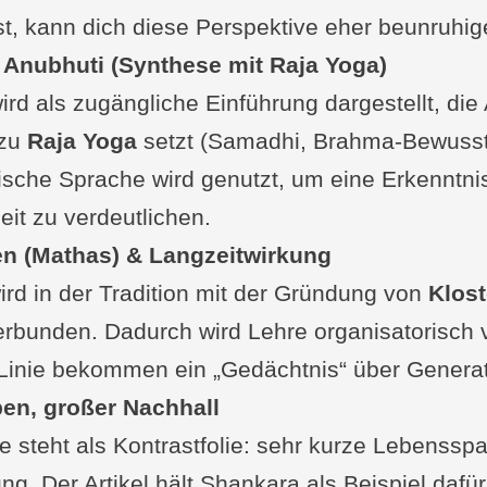
st, kann dich diese Perspektive eher beunruhige
Anubhuti (Synthese mit Raja Yoga)
rd als zugängliche Einführung dargestellt, die 
 zu
Raja Yoga
setzt (Samadhi, Brahma-Bewusst
ische Sprache wird genutzt, um eine Erkenntnis
eit zu verdeutlichen.
nen (Mathas) & Langzeitwirkung
rd in der Tradition mit der Gründung von
Klost
rbunden. Dadurch wird Lehre organisatorisch v
Linie bekommen ein „Gedächtnis“ über Genera
en, großer Nachhall
ie steht als Kontrastfolie: sehr kurze Lebenssp
ng. Der Artikel hält Shankara als Beispiel dafü