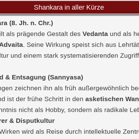
 und Systematiker
Shankara in aller Kürze
 Sutra Bhyasa
a (8. Jh. n. Chr.)
 Chudamani
lt als prägende Gestalt des
sha Anubhuti
Vedanta
und als h
nen mit Langzeitwirkung
Advaita
. Seine Wirkung speist sich aus Lehrtät
tur und einem stark systematisierenden Zugriff 
is eines kurzen Lebens
er Leben und Lehren von Shankara
d & Entsagung (Sannyasa)
vs Geschichten
ngen zeichnen ihn als früh außergewöhnlich be
 oder Frage von dir
d ist der frühe Schritt in den
enhang interessant
asketischen Wan
nntnis nicht als Hobby, sondern als radikale L
ießende FunFacts zu Shankara
er & Disputkultur
n
irken wird als Reise durch intellektuelle Zent
lesen