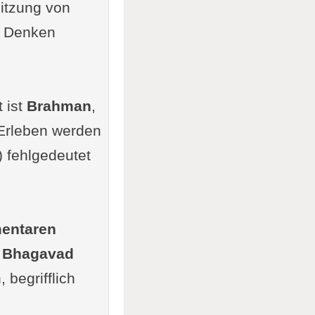
pitzung von
as Denken
t ist
Brahman
,
h-Erleben werden
 fehlgedeutet
entaren
,
Bhagavad
 begrifflich