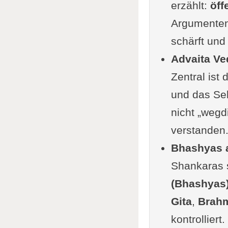
erzählt:
öff
Argumenten.
schärft und
Advaita Ve
Zentral ist
und das Sel
nicht „wegd
verstanden
Bhashyas a
Shankaras s
(Bhashyas
Gita
,
Brahm
kontrolliert.