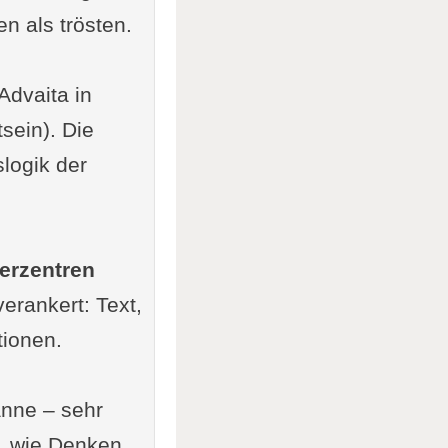
n als trösten.
Advaita in
sein). Die
logik der
erzentren
erankert: Text,
tionen.
anne – sehr
r, wie Denken,