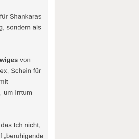
 für Shankaras
g, sondern als
wiges
von
ex, Schein für
mit
, um Irrtum
 das Ich nicht,
uf „beruhigende