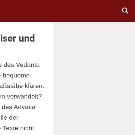
iser und
te des Vedanta
die bequeme
aßstäbe klären:
ern verwandelt?
e des Advaita
lle der
Texte nicht