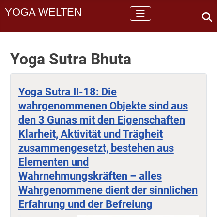
YOGA WELTEN
Yoga Sutra Bhuta
Yoga Sutra II-18: Die
wahrgenommenen Objekte sind aus
den 3 Gunas mit den Eigenschaften
Klarheit, Aktivität und Trägheit
zusammengesetzt, bestehen aus
Elementen und
Wahrnehmungskräften – alles
Wahrgenommene dient der sinnlichen
Erfahrung und der Befreiung