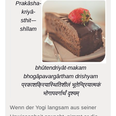
Prakâsha-
kriyâ-
sthit-–
shîlam
bhûtendriyât-makam
bhogâpavargârtham drishyam
प्रकाशक्रियास्थितिशीलं भूतेन्द्रियात्मकं
भोगापवर्गार्थं दृश्यम्
Wenn der Yogi langsam aus seiner