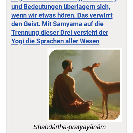
und Bedeutungen überlagern sich,
wenn wir etwas hören. Das verwirrt
den Geist. Mit Samyama auf die
Trennung dieser Drei versteht der
Yogi die Sprachen aller Wesen
Shabdârtha-pratyayânâm