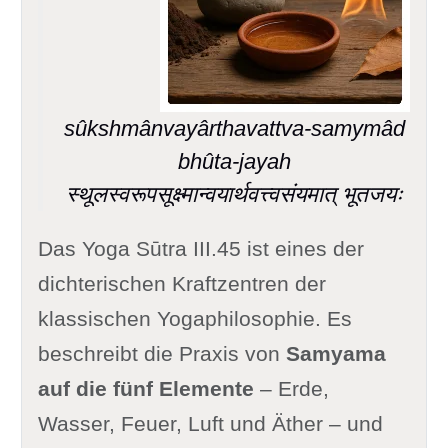
sûkshmânvayârthavattva-samymâd
bhûta-jayah
स्थूलस्वरूपसूक्ष्मान्वयार्थवत्त्वसंयमात् भूतजयः
Das Yoga Sūtra III.45 ist eines der
dichterischen Kraftzentren der
klassischen Yogaphilosophie. Es
beschreibt die Praxis von
Samyama
auf die fünf Elemente
– Erde,
Wasser, Feuer, Luft und Äther – und