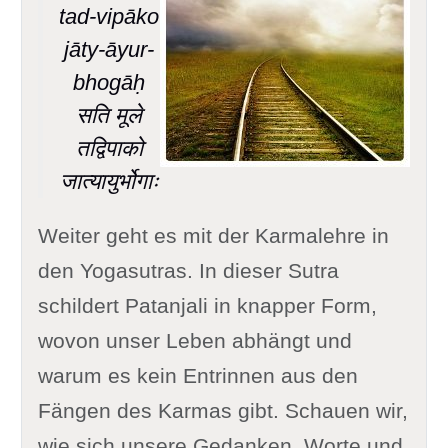
tad-vipāko
jāty-āyur-
bhogāḥ
सति मूले
तद्विपाको
जात्यायुर्भोगाः
Weiter geht es mit der Karmalehre in
den Yogasutras. In dieser Sutra
schildert Patanjali in knapper Form,
wovon unser Leben abhängt und
warum es kein Entrinnen aus den
Fängen des Karmas gibt. Schauen wir,
wie sich unsere Gedanken, Worte und