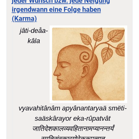
jeder Wunsch bzw. jede Neigung
irgendwann eine Folge haben
(Karma)
jâti-deåa-
kâla
vyavahitânâm apyânantaryaä smëti-
saäskârayor eka-rûpatvât
जातिदेशकालव्यवहितानामप्यानन्तर्यं
स्मृतिसंस्कारयोरेकरूपत्वात्