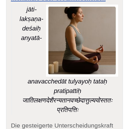
jāti-
lakṣaṇa-
deśaiḥ
anyatā-
anavacchedāt tulyayoḥ tataḥ
pratipattiḥ
जातिलक्षणदेशैरन्यतानवच्छेदात्तुल्ययोस्ततः
प्रतिपत्तिः
Die gesteigerte Unterscheidungskraft