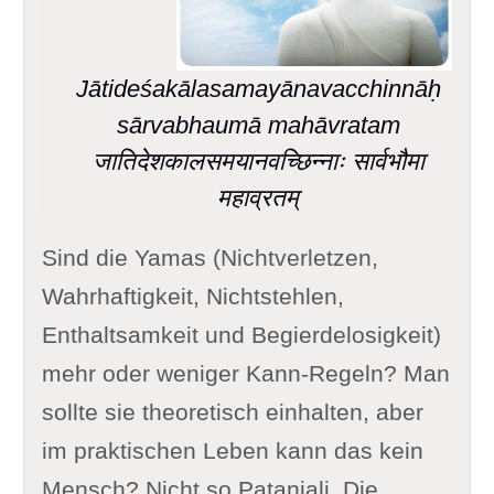
Jātideśakālasamayānavacchinnāḥ
sārvabhaumā mahāvratam
जातिदेशकालसमयानवच्छिन्नाः सार्वभौमा
महाव्रतम्
Sind die Yamas (Nichtverletzen,
Wahrhaftigkeit, Nichtstehlen,
Enthaltsamkeit und Begierdelosigkeit)
mehr oder weniger Kann-Regeln? Man
sollte sie theoretisch einhalten, aber
im praktischen Leben kann das kein
Mensch? Nicht so Patanjali. Die