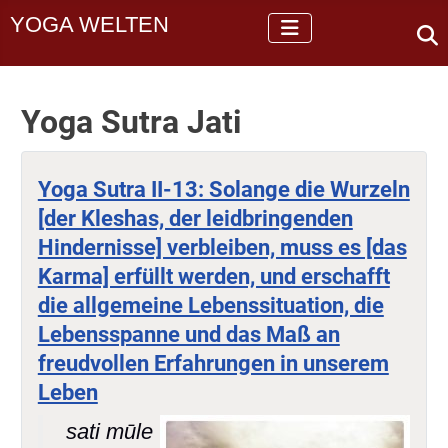
YOGA WELTEN
Yoga Sutra Jati
Yoga Sutra II-13: Solange die Wurzeln
[der Kleshas, der leidbringenden
Hindernisse] verbleiben, muss es [das
Karma] erfüllt werden, und erschafft
die allgemeine Lebenssituation, die
Lebensspanne und das Maß an
freudvollen Erfahrungen in unserem
Leben
sati mūle