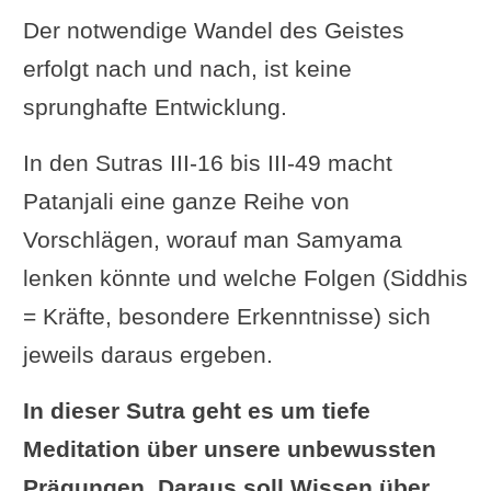
Samyama, hat man Wissen über
Der notwendige Wandel des Geistes
frühere Geburten.“
erfolgt nach und nach, ist keine
Swami Prabhavananda: „Indem man
sprunghafte Entwicklung.
Samyama auf
frühere
Gedankenwellen
macht, erlangt man
In den Sutras III-16 bis III-49 macht
Wissen über seine früheren Leben.“
Patanjali eine ganze Reihe von
Swami Vivekananda: „Indem man die
Vorschlägen, worauf man Samyama
Eindrücke wahrnimmt
, erhält man
lenken könnte und welche Folgen (Siddhis
Wissen über vergangene Leben.“
= Kräfte, besondere Erkenntnisse) sich
Wim van den Dungen (buddhistischer
jeweils daraus ergeben.
Kommentar zum Yogasutra): „Durch
In dieser Sutra geht es um tiefe
die
Wahrnehmung der Reaktoren
Meditation über unsere unbewussten
(englisch: reactors), die Kenntnis von
Prägungen. Daraus soll Wissen über