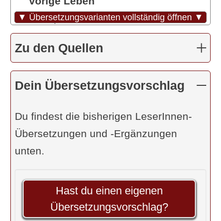
vorige Leben
“
▼ Übersetzungsvarianten vollständig öffnen ▼
Deshpande/Bäumer: „Durch die
unmittelbare Erfahrung der
Zu den Quellen
unterbewussten Eindrücke
…“
Dr. R. Steiner: „Durch Meditation auf
Dein Übersetzungsvorschlag
unsere
Prägungen
(Samskara) ...“
Coster: „-“
Du findest die bisherigen LeserInnen-
Feuerstein: „Durch die
unmittelbare
Übersetzungen und -Ergänzungen
Wahrnehmung
… der s
ubliminalen
unten.
Wirkkräfte
… “
R. Palm: „Aus der Vergegenwärtigung
Hast du einen eigenen
der Prägungen …“
Übersetzungsvorschlag?
R. Sriram: „… in Samskara, die