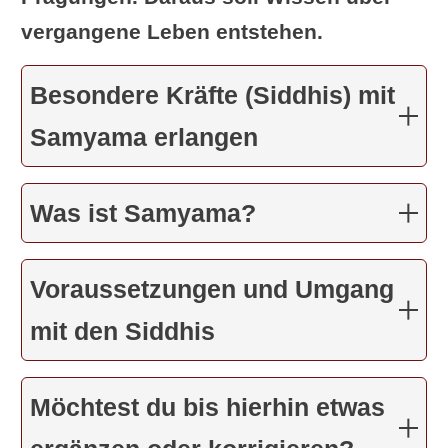
früheren Geburten.“
vergangene Leben entstehen.
Rainbowbody: “Samyama auf
vergangene
karmische Rückstände
Besondere Kräfte (Siddhis) mit
(Samskaras) wird das unbedingte
Samyama erlangen
volle Wissen über das Entstehen aller
Phänomene (purva-jati-jnanam)
Was ist Samyama?
offenbaren.”
Voraussetzungen und Umgang
mit den Siddhis
Möchtest du bis hierhin etwas