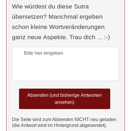
erworbenen Neigungen
,
die unser
Wie würdest du diese Sutra
Tun beeinflussen
, …“
übersetzen? Manchmal ergeben
Govindan: „… aus der
intuitiven
schon kleine Wortveränderungen
Wahrnehmung
unterbewusster
ganz neue Aspekte. Trau dich ... :-)
Eindrücke.“
Iyengar: „Durch … Bewusstwerden
der unterbewussten Prägungen …“
Paul Deussen (1908): „Aus der
Vergegenwärtigung der Samskara's
[der
aus den Werken einer früheren
Geburt resultierenden
Charaktereindrücke
] erfolgt Kenntnis
Die Seite wird zum Absenden NICHT neu geladen
der früheren Geburt."
(die Antwort wird im Hintergrund abgesendet).