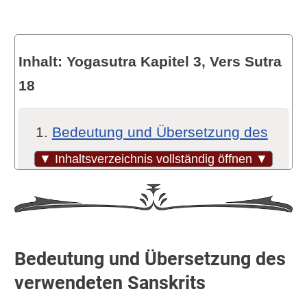
Inhalt: Yogasutra Kapitel 3, Vers Sutra
18
Bedeutung und Übersetzung des
verwendeten Sanskrits
▼ Inhaltsverzeichnis vollständig öffnen ▼
Übersetzungsvarianten und -
hinweise (Quellen)
Einordnung dieser Sutra im
Yogasutra
Bedeutung und Übersetzung des
Siddhi: Wissen über vergangene
verwendeten Sanskrits
Leben