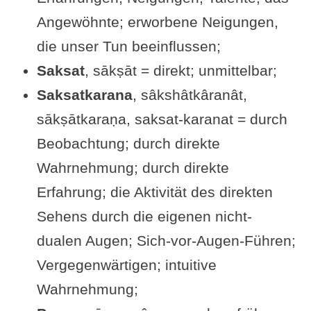
Angewöhnte; erworbene Neigungen,
Videos zu Sutra III-18
die unser Tun beeinflussen;
Beliebt & gut bewertet: Bücher
Saksat
, sākṣāt = direkt; unmittelbar;
zum Yogasutra
Saksatkarana
, sâkshâtkâranât,
Alte Schriften auf Yoga-
sākṣātkaraṇa, saksat-karanat = durch
Welten.de
Beobachtung; durch direkte
Wahrnehmung; durch direkte
Erfahrung; die Aktivität des direkten
Sehens durch die eigenen nicht-
dualen Augen; Sich-vor-Augen-Führen;
Vergegenwärtigen; intuitive
Wahrnehmung;