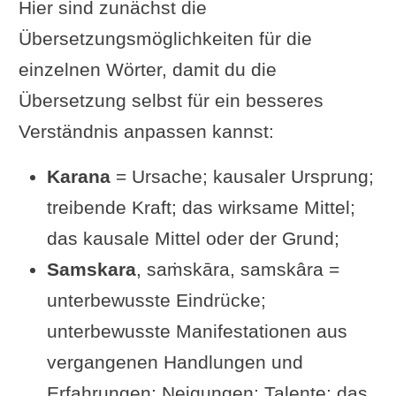
Hier sind zunächst die
Was ist ein Samskara?
Übersetzungsmöglichkeiten für die
Wie soll ich genau vorgehen, um
einzelnen Wörter, damit du die
dieses Siddhi zu erlangen?
Übersetzung selbst für ein besseres
Erläuterungen von Eliade zum
Verständnis anpassen kannst:
Vorgang
Karana
= Ursache; kausaler Ursprung;
Umfrage zum Vorgehen
treibende Kraft; das wirksame Mittel;
Sinn des Ganzen, Gefahren der
das kausale Mittel oder der Grund;
Praxis
Samskara
, saṁskāra, samskâra =
Kommentar von Vyasa zu Sutra
unterbewusste Eindrücke;
3.18
unterbewusste Manifestationen aus
Übungsvorschlag zu Sutra III-18
vergangenen Handlungen und
Siehe auch folgende Sutras
Erfahrungen; Neigungen; Talente; das
Ergänzungen und Fragen von dir