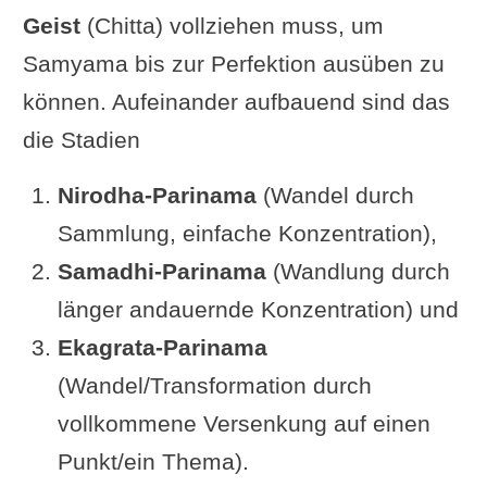
Geist
(Chitta) vollziehen muss, um
erlangt“
Samyama bis zur Perfektion ausüben zu
Vyasa Houston: „Durch direkte
können. Aufeinander aufbauend sind das
Wahrnehmungen
von sanskara-
die Stadien
unterschwelligen Auslösern
,
Wissen über frühere Geburten.“
Nirodha-Parinama
(Wandel durch
Barbara Miller: „Durch direkte
Sammlung, einfache Konzentration),
Wahrnehmung des
unterschwelligen
Samadhi-Parinama
(Wandlung durch
Eindrucks
ein Wissen über frühere
länger andauernde Konzentration) und
Geburten.“
Ekagrata-Parinama
Swami Satchidananda: „Durch die
(Wandel/Transformation durch
direkte Wahrnehmung der
eigenen
vollkommene Versenkung auf einen
geistigen Eindrücke
, durch
Punkt/ein Thema).