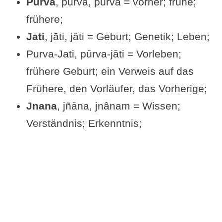
Purva
, pūrva, pûrva = vorher; frühe;
frühere;
Jati
, jāti, jâti = Geburt; Genetik; Leben;
Purva-Jati, pūrva-jāti = Vorleben;
frühere Geburt; ein Verweis auf das
Frühere, den Vorläufer, das Vorherige;
Jnana
, jñāna, jnânam = Wissen;
Verständnis; Erkenntnis;