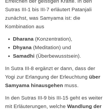
Erreichen der geistigen Kräfte. In den
(wird) durch die Erkenntnis
Sutras III-1 bis III-7 erläutert Patanjali
(sākṣātkaraṇāt) der latenten
zunächst, was Samyama ist: die
Eindrücke (saṁskāra) erlangt.“
Kombination aus
12koerbe.de: „aus der Fokussierung,
Dharana
(Konzentration),
angewandt auf die
subtile
Dhyana
(Meditation) und
Eindrucks-Wahrnehmung
...“
Samadhi
(Überbewusstsein).
Hariharananda Aranya: „Durch die
Verwirklichung des latenten
In Sutra III-8 ergänzt er dann, dass der
Eindrucks
wird das Wissen über
Yogi zur Erlangung der Erleuchtung
über
frühere Geburten erlangt.“
Samyama hinausgehen
muss.
I. K. Taimni: „Durch die direkte
In den Sutras III-9 bis III-15 geht es weiter
Wahrnehmung des Eindrucks wird ein
mit Erläuterungen, welche
Wandlung der
Wissen über frühere Geburten