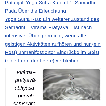
Patanjali Yoga Sutra Kapitel 1: Samadhi
Pada Über die Erleuchtung
Yoga Sutra I-18: Ein weiterer Zustand des
Samadhi – Virama Pratyaya – ist nach
intensiver Übung erreicht, wenn alle
geistigen Aktivitäten aufhören und nur (ein
Rest) unmanifestierter Eindrücke im Geist
(eine Form der Leere) verbleiben
Virâma–
pratyayâ-
abhyâsa–
pûrvah
samskâra–