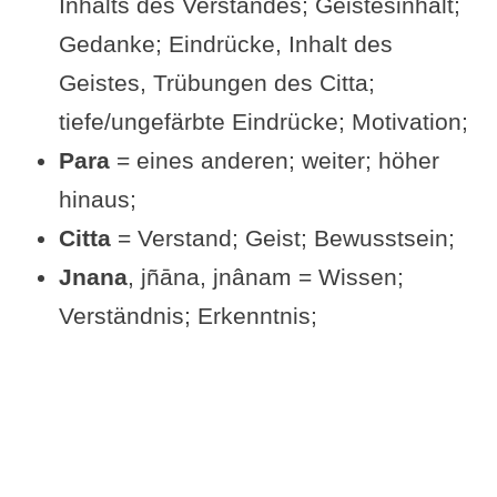
Inhalts des Verstandes; Geistesinhalt;
Übungsvorschlag zu Sutra III-19
Gedanke; Eindrücke, Inhalt des
Siehe auch folgende Sutras
Geistes, Trübungen des Citta;
Ergänzungen und Fragen von dir
tiefe/ungefärbte Eindrücke; Motivation;
Videos zu Sutra III-19
Para
= eines anderen; weiter; höher
Beliebt & gut bewertet: Bücher
hinaus;
zum Yogasutra
Citta
= Verstand; Geist; Bewusstsein;
Alte Schriften auf Yoga-
Jnana
, jñāna, jnânam = Wissen;
Welten.de
Verständnis; Erkenntnis;