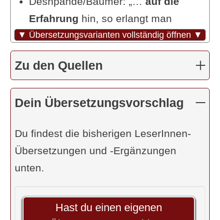
Deshpande/Bäumer: „…
auf die
Erfahrung
hin, so erlangt man
▼ Übersetzungsvarianten vollständig öffnen ▼
Wissen von den Gedanken anderer.“
Dr. R. Steiner: „Durch
Meditation auf
Zu den Quellen
die Gedanken eines anderen
...“
Coster: „-“
Dein Übersetzungsvorschlag
Feuerstein: „Aus …
Wahrnehmung
der Vorstellungen einer anderen
Du findest die bisherigen LeserInnen-
Person
…“
Übersetzungen und -Ergänzungen
R. Palm: „… [aus der
unten.
Vergegenwärtigung] der
Vorstellung
entsteht …“
Hast du einen eigenen
R. Sriram: „Samyama … in die