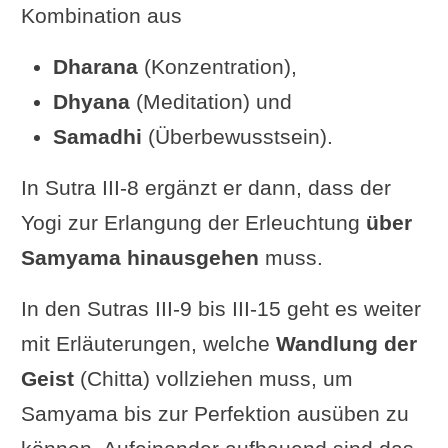
Kombination aus
Bewusstseins Erkenntnis“
Hariharananda Aranya: „(Durch das
Dharana
(Konzentration),
Üben von
Samyama) auf
Dhyana
(Meditation) und
Vorstellungen
, wird das
Wissen
Samadhi
(Überbewusstsein).
über andere Geister
entwickelt.“
In Sutra III-8 ergänzt er dann, dass der
I. K. Taimni: „(Durch direkte
Yogi zur Erlangung der Erleuchtung
über
Wahrnehmung durch Samyama) des
Samyama hinausgehen
muss.
Bildes, das den Geist besetzt
,
Wissen über den Geist anderer.“
In den Sutras III-9 bis III-15 geht es weiter
Vyasa Houston: „(Durch direkte
mit Erläuterungen, welche
Wandlung der
Wahrnehmung) eines Pratyaya
-
Geist
(Chitta) vollziehen muss, um
Wissen über das Citta eines
Samyama bis zur Perfektion ausüben zu
anderen
.“