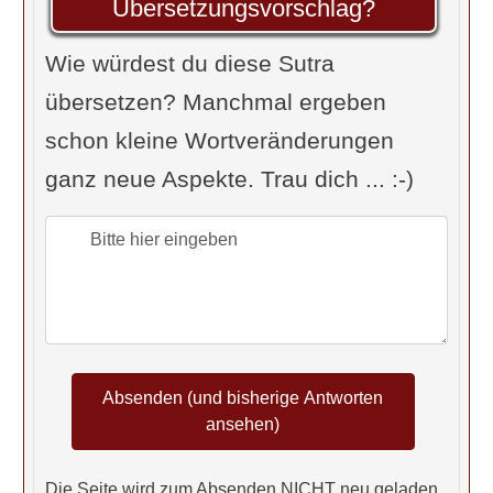
Übersetzungsvorschlag?
Eindrücke
, die durch ungefärbte
Wahrnehmung entstehen …“
Wie würdest du diese Sutra
Govindan: „…
[durch intuitive
übersetzen? Manchmal ergeben
Wahrnehmung] der Motivation
…
schon kleine Wortveränderungen
dessen Gedanken zu lesen. “
ganz neue Aspekte. Trau dich ... :-)
Iyengar: „… die Gedanken anderer zu
verstehen.“
Chip Hartranft: „Wenn man sich mit
vollkommener Disziplin auf die
Wahrnehmungen eines anderen
konzentriert, erhält man Einblick in
das Bewusstsein dieser Person.“
R. Skuban: „Durch die
Ausrichtung
Die Seite wird zum Absenden NICHT neu geladen