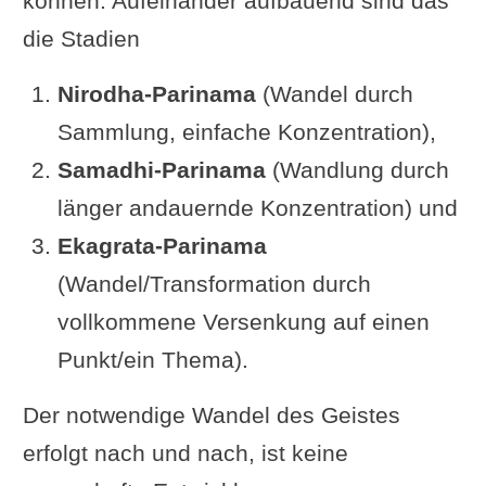
können. Aufeinander aufbauend sind das
Barbara Miller: „Durch direkte
die Stadien
Wahrnehmung des kognitiven
Nirodha-Parinama
(Wandel durch
Prozesses
hat man Wissen über die
Sammlung, einfache Konzentration),
Gedanken anderer.“
Samadhi-Parinama
(Wandlung durch
Swami Satchidananda: „Durch
länger andauernde Konzentration) und
Samyama auf die
Ekagrata-Parinama
Unterscheidungsmerkmale der
(Wandel/Transformation durch
Körper anderer
erlangt man
Wissen
vollkommene Versenkung auf einen
über deren geistige Bilder
.“
Punkt/ein Thema).
Swami Prabhavananda: „Indem man
Samyama auf die
Der notwendige Wandel des Geistes
Unterscheidungsmerkmale des
erfolgt nach und nach, ist keine