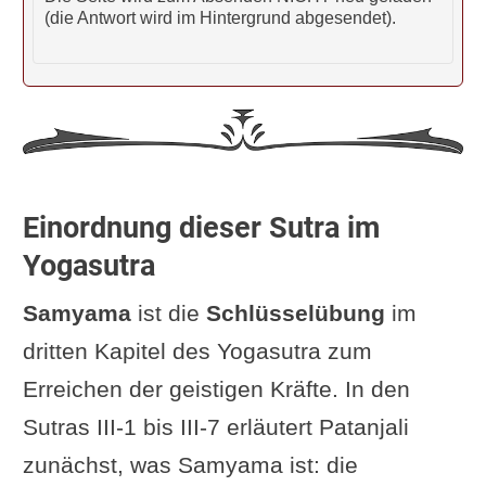
auf das Denken anderer Menschen
(die Antwort wird im Hintergrund abgesendet).
….“
T.K.V. Desikachar: „Wenn wir in der
Meditation die Veränderungen in
unserem eigenen Geist und die
daraus resultierenden Folgen
Einordnung dieser Sutra im
erforschen und verstehen …“
Yogasutra
G. Pradīpaka: „
Wissen (jñānam)
Samyama
ist die
Schlüsselübung
im
über den Geist (citta) der anderen
dritten Kapitel des Yogasutra zum
(para) wird durch das Üben von
Erreichen der geistigen Kräfte. In den
Saṁyama auf die Begriffe [englisch:
Sutras III-1 bis III-7 erläutert Patanjali
notions] (pratyayasya) erreicht.“
zunächst, was Samyama ist: die
12koerbe.de: „... fremden