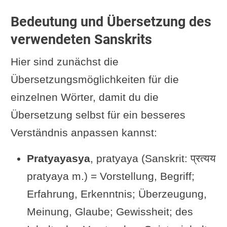
Yogasutra
Bedeutung und Übersetzung des
Siddhi: Gedanken lesen
verwendeten Sanskrits
Wie soll ich genau vorgehen, um
Hier sind zunächst die
dieses Siddhi zu erlangen?
Übersetzungsmöglichkeiten für die
Pratyayasya: Worauf genau
einzelnen Wörter, damit du die
konzentrieren?
Übersetzung selbst für ein besseres
Umfrage zum Vorgehen
Verständnis anpassen kannst:
Was erkennt man?
Pratyayasya
, pratyaya (Sanskrit: प्रत्यय
Wozu dieses Siddhi noch dienen
pratyaya m.) = Vorstellung, Begriff;
kann
Erfahrung, Erkenntnis; Überzeugung,
Kommentar von Vyasa zu Sutra
Meinung, Glaube; Gewissheit; des
3.19