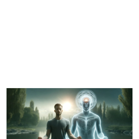
transpersonale, universelle, nicht-
duale, unendliche Bewusstsein (para-
citta), das, wenn darauf zugegriffen
wird, Wissen über alle Geister liefert.”