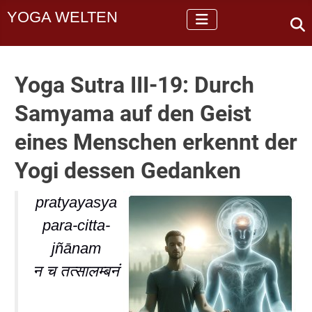
YOGA WELTEN
Yoga Sutra III-19: Durch
Samyama auf den Geist
eines Menschen erkennt der
Yogi dessen Gedanken
pratyayasya
para-citta-
jñānam
न च तत्सालम्बनं