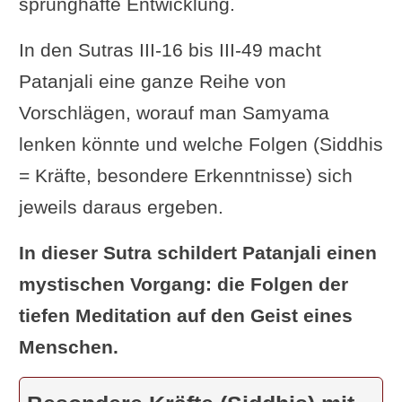
Körpers eines anderen macht, erlangt
sprunghafte Entwicklung.
man
Wissen über die Natur seines
In den Sutras III-16 bis III-49 macht
Geistes
.“
Patanjali eine ganze Reihe von
Swami Vivekananda: „Indem man
Vorschlägen, worauf man Samyama
Samyama auf die Zeichen im
lenken könnte und welche Folgen (Siddhis
Körper eines anderen
macht, erlangt
= Kräfte, besondere Erkenntnisse) sich
man Wissen über die Beschaffenheit
jeweils daraus ergeben.
seines Geistes.“
In dieser Sutra schildert Patanjali einen
Wim van den Dungen (buddhistischer
mystischen Vorgang: die Folgen der
Kommentar zum Yogasutra): „Durch
tiefen Meditation auf den Geist eines
die Gedanken eines anderen, Wissen
Menschen.
über sein Bewusstsein.“
Eliade (Seite 95): „Durch
Samyama