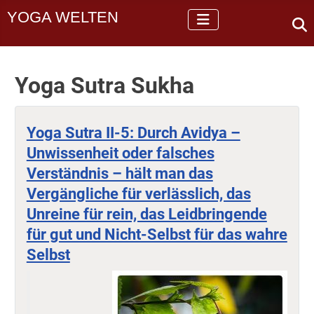
YOGA WELTEN
Yoga Sutra Sukha
Yoga Sutra II-5: Durch Avidya –
Unwissenheit oder falsches
Verständnis – hält man das
Vergängliche für verlässlich, das
Unreine für rein, das Leidbringende
für gut und Nicht-Selbst für das wahre
Selbst