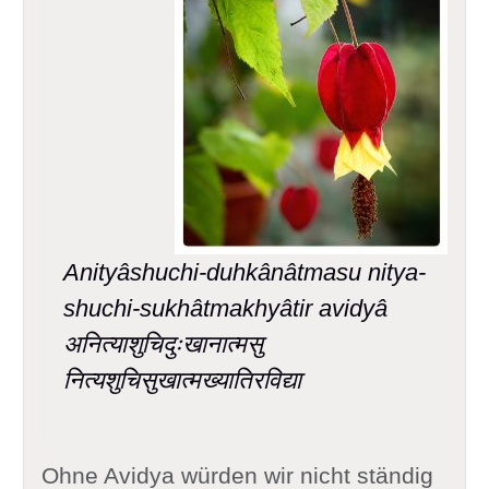
Anityâshuchi-duhkânâtmasu nitya-
shuchi-sukhâtmakhyâtir avidyâ
अनित्याशुचिदुःखानात्मसु
नित्यशुचिसुखात्मख्यातिरविद्या
Ohne Avidya würden wir nicht ständig